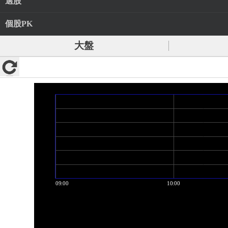
選股
個股PK
大盤