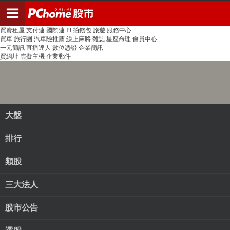
登入
註冊
PChome首頁
線上購物
24h購物
書店
露天拍賣
比比昂代購
新聞
/
氣象
股市
個人新聞台
廣告刊登
加入聯播網
全球購物
買賣租屋
支付連
國際連
Pi 拍錢包
旅遊
服務中心
買車
旅行團
汽車險推薦
線上麻將
雜誌
星座命理
會員中心
一元簡訊
直播達人
數位憑證
企業簡訊
買網址
虛擬主機
企業郵件
大盤
排行
類股
三大法人
股市公告