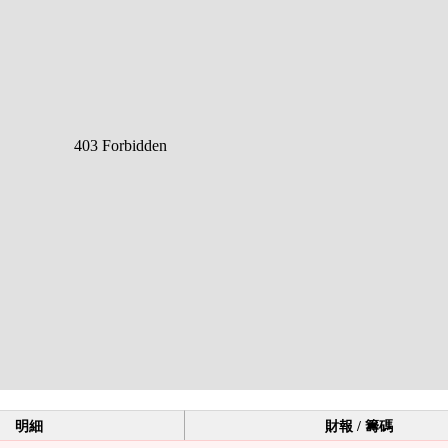
明細
財報 / 籌碼