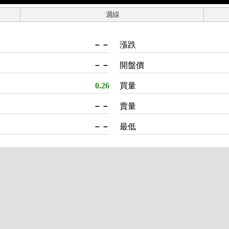
週線
－－
漲跌
－－
開盤價
0.26
買量
－－
賣量
－－
最低