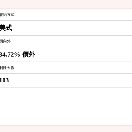
履約方式
美式
價內外
34.72% 價外
剩餘天數
103