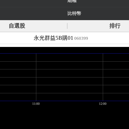
期權
比特幣
自選股
排行
永光群益5B購01
060399