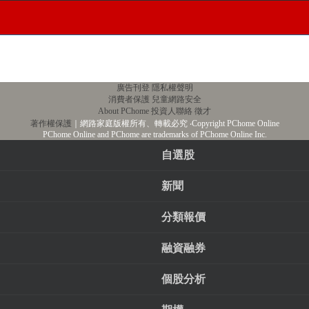
廣告刊登
隱私權聲明
消費者保護
兒童網路安全
About PChome
投資人聯絡
徵才
著作權保護
｜網路家庭版權所有、轉載必究
‧Copyright PChome Online
PChome Online and PChome are trademarks of PChome Online Inc.
自選股
新聞
分類報價
融資融券
個股分析