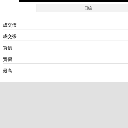
日線
成交價
成交張
買價
賣價
最高