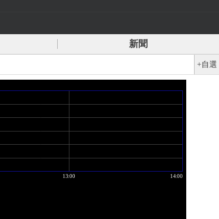
新聞
+自選