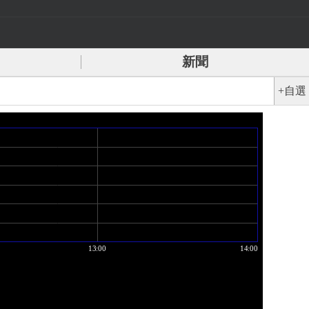
新聞
+自選