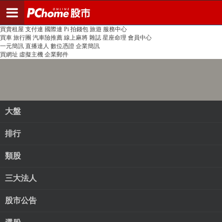
登入
註冊
PChome首頁
線上購物
24h購物
書店
露天拍賣
比比昂代購
新聞
/
氣象
股市
個人新聞台
廣告刊登
加入聯播網
全球購物
買賣租屋
支付連
國際連
Pi 拍錢包
旅遊
服務中心
買車
旅行團
汽車險推薦
線上麻將
雜誌
星座命理
會員中心
一元簡訊
直播達人
數位憑證
企業簡訊
買網址
虛擬主機
企業郵件
大盤
排行
類股
三大法人
股市公告