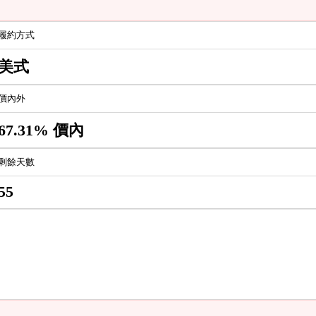
履約方式
美式
價內外
67.31% 價內
剩餘天數
55