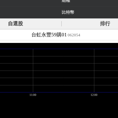
期權
比特幣
自選股
排行
台虹永豐59購01
062054