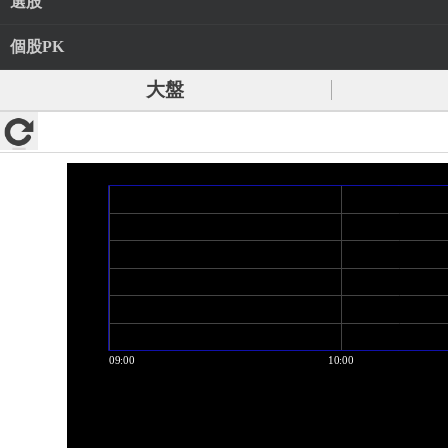
選股
個股PK
大盤