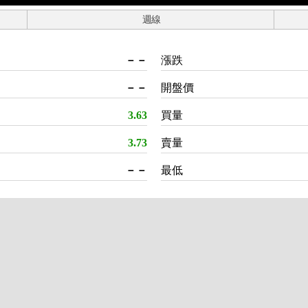
週線
－－
漲跌
－－
開盤價
3.63
買量
3.73
賣量
－－
最低