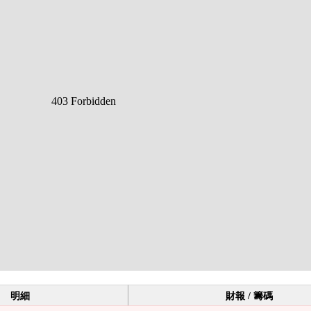
明細
財報 / 籌碼