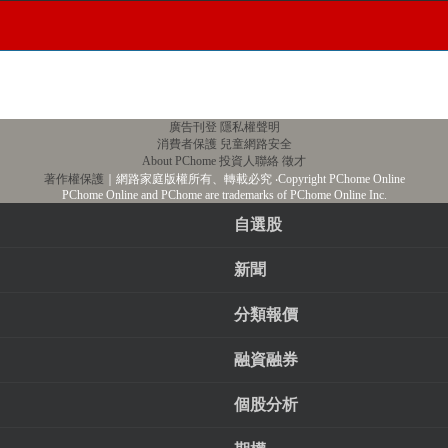
廣告刊登
隱私權聲明
消費者保護
兒童網路安全
About PChome
投資人聯絡
徵才
著作權保護
｜網路家庭版權所有、轉載必究
‧Copyright PChome Online
PChome Online and PChome are trademarks of PChome Online Inc.
自選股
新聞
分類報價
融資融券
個股分析