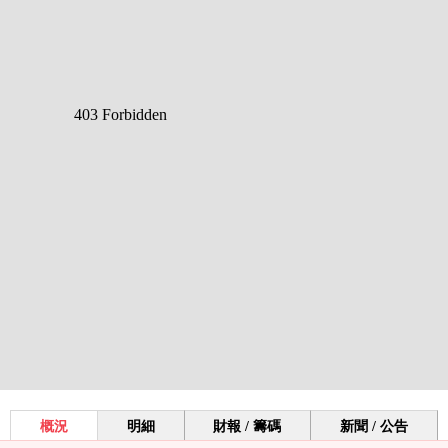
概況
明細
財報 / 籌碼
新聞 / 公告