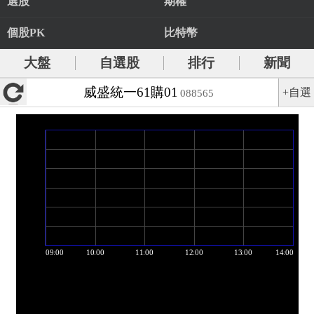
選股
期權
個股PK
比特幣
大盤
自選股
排行
新聞
威盛統一61購01
+自選
088565