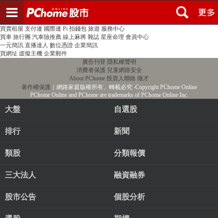
登入
註冊
PChome首頁
線上購物
24h購物
書店
露天拍賣
比比昂代購
新聞
/
氣象
股市
個人新聞台
廣告刊登
加入聯播網
全球購物
買賣租屋
支付連
國際連
Pi 拍錢包
旅遊
服務中心
買車
旅行團
汽車險推薦
線上麻將
雜誌
星座命理
會員中心
一元簡訊
直播達人
數位憑證
企業簡訊
買網址
虛擬主機
企業郵件
廣告刊登
隱私權聲明
消費者保護
兒童網路安全
About PChome
投資人聯絡
徵才
著作權保護
｜網路家庭版權所有、轉載必究
‧Copyright PChome Online
PChome Online and PChome are trademarks of PChome Online Inc.
大盤
自選股
排行
新聞
類股
分類報價
三大法人
融資融券
股市公告
個股分析