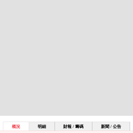
概況
明細
財報 / 籌碼
新聞 / 公告