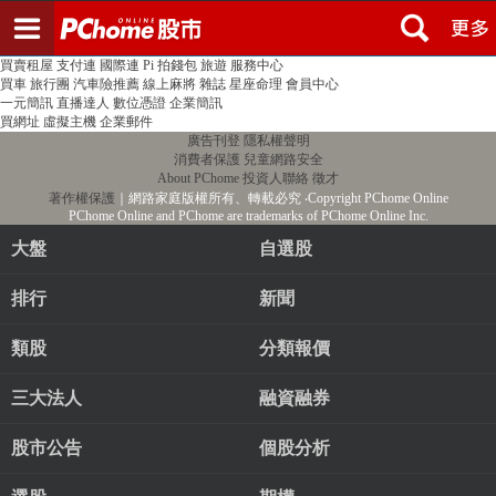
登入
註冊
PChome首頁
線上購物
24h購物
書店
露天拍賣
比比昂代購
新聞
/
氣象
股市
個人新聞台
廣告刊登
加入聯播網
全球購物
買賣租屋
支付連
國際連
Pi 拍錢包
旅遊
服務中心
買車
旅行團
汽車險推薦
線上麻將
雜誌
星座命理
會員中心
一元簡訊
直播達人
數位憑證
企業簡訊
買網址
虛擬主機
企業郵件
廣告刊登
隱私權聲明
消費者保護
兒童網路安全
About PChome
投資人聯絡
徵才
著作權保護
｜網路家庭版權所有、轉載必究
‧Copyright PChome Online
PChome Online and PChome are trademarks of PChome Online Inc.
大盤
自選股
排行
新聞
類股
分類報價
三大法人
融資融券
股市公告
個股分析