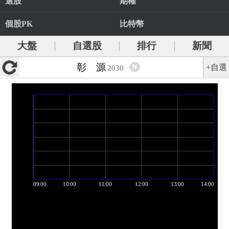
選股
期權
個股PK
比特幣
大盤
自選股
排行
新聞
彰 源
+自選
N
2030