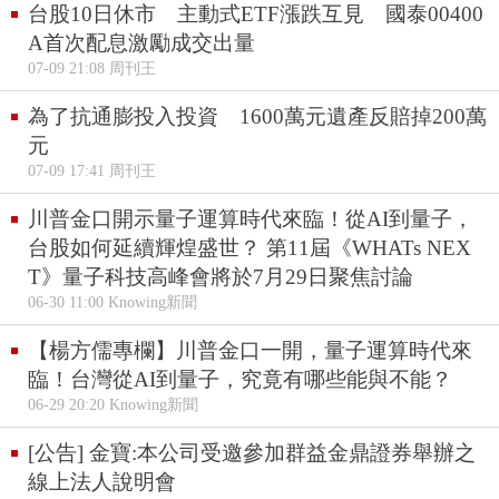
台股10日休市 主動式ETF漲跌互見 國泰00400
A首次配息激勵成交出量
07-09 21:08 周刊王
為了抗通膨投入投資 1600萬元遺產反賠掉200萬
元
07-09 17:41 周刊王
川普金口開示量子運算時代來臨！從AI到量子，
台股如何延續輝煌盛世？ 第11屆《WHATs NEX
T》量子科技高峰會將於7月29日聚焦討論
06-30 11:00 Knowing新聞
【楊方儒專欄】川普金口一開，量子運算時代來
臨！台灣從AI到量子，究竟有哪些能與不能？
06-29 20:20 Knowing新聞
[公告] 金寶:本公司受邀參加群益金鼎證券舉辦之
線上法人說明會