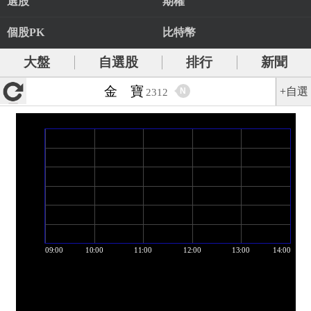
選股
期權
個股PK
比特幣
大盤
自選股
排行
新聞
金 寶
+自選
N
2312