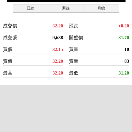
日線
週線
月線
成交價
32.20
漲跌
+0.20
成交張
9,688
開盤價
31.70
買價
32.15
買量
10
賣價
32.20
賣量
83
最高
32.20
最低
31.20