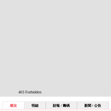
概況
明細
財報 / 籌碼
新聞 / 公告