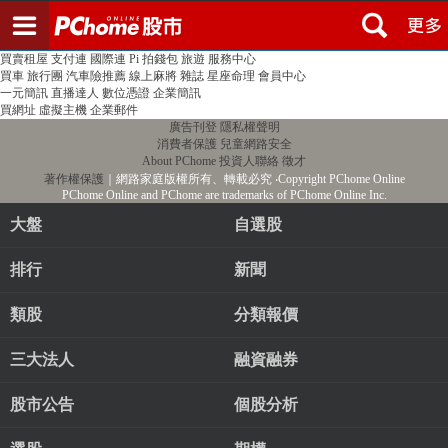
登入
註冊
PChome首頁
線上購物
24h購物
書店
露天拍賣
比比昂代購
新聞
/
氣象
股市
個人新聞台
廣告刊登
加入聯播網
全球購物
買賣租屋
支付連
國際連
Pi 拍錢包
旅遊
服務中心
買車
旅行團
汽車險推薦
線上麻將
雜誌
星座命理
會員中心
一元簡訊
直播達人
數位憑證
企業簡訊
買網址
虛擬主機
企業郵件
廣告刊登
隱私權聲明
消費者保護
兒童網路安全
About PChome
投資人聯絡
徵才
著作權保護
｜網路家庭版權所有、轉載必究
‧Copyright PChome Online
PChome Online and PChome are trademarks of PChome Online Inc.
大盤
自選股
排行
新聞
類股
分類報價
三大法人
融資融券
股市公告
個股分析