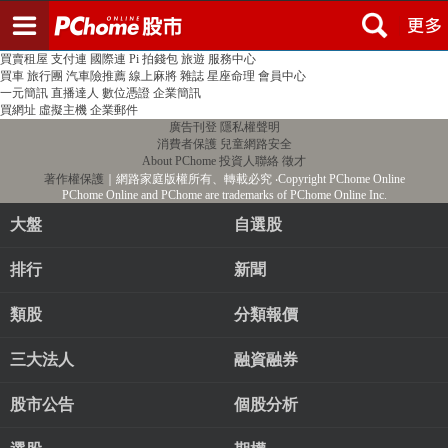
登入
註冊
PChome首頁
線上購物
24h購物
書店
露天拍賣
比比昂代購
新聞
/
氣象
股市
個人新聞台
廣告刊登
加入聯播網
全球購物
買賣租屋
支付連
國際連
Pi 拍錢包
旅遊
服務中心
買車
旅行團
汽車險推薦
線上麻將
雜誌
星座命理
會員中心
一元簡訊
直播達人
數位憑證
企業簡訊
買網址
虛擬主機
企業郵件
廣告刊登
隱私權聲明
消費者保護
兒童網路安全
About PChome
投資人聯絡
徵才
著作權保護
｜網路家庭版權所有、轉載必究
‧Copyright PChome Online
PChome Online and PChome are trademarks of PChome Online Inc.
大盤
自選股
排行
新聞
類股
分類報價
三大法人
融資融券
股市公告
個股分析