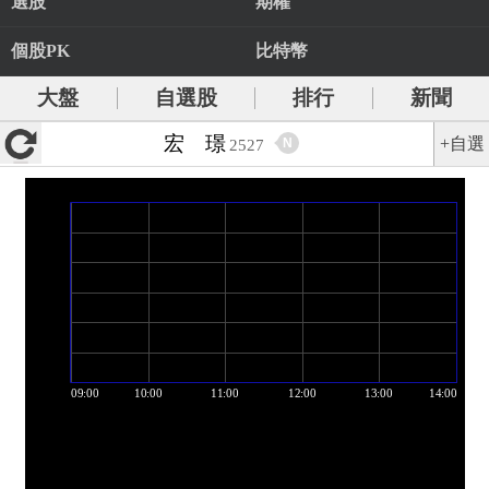
選股
期權
個股PK
比特幣
大盤
自選股
排行
新聞
宏 璟
+自選
N
2527