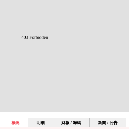
概況
明細
財報 / 籌碼
新聞 / 公告