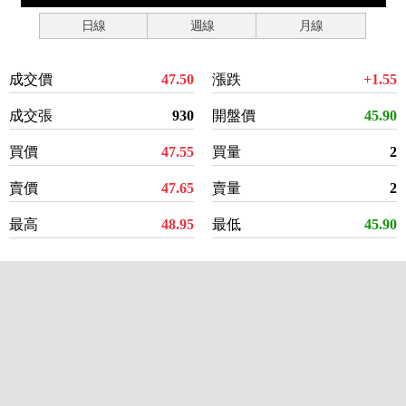
日線
週線
月線
成交價
47.50
漲跌
+1.55
成交張
930
開盤價
45.90
買價
47.55
買量
2
賣價
47.65
賣量
2
最高
48.95
最低
45.90