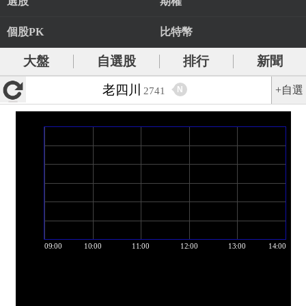
選股
期權
個股PK
比特幣
大盤
自選股
排行
新聞
老四川
+自選
N
2741