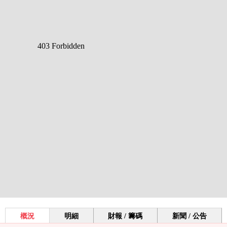
概況
明細
財報 / 籌碼
新聞 / 公告