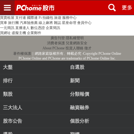
登入
註冊
PChome首頁
線上購物
24h購物
書店
露天拍賣
比比昂代購
新聞
/
氣象
股市
個人新聞台
廣告刊登
加入聯播網
全球購物
買賣租屋
支付連
國際連
Pi 拍錢包
旅遊
服務中心
買車
旅行團
汽車險推薦
線上麻將
雜誌
星座命理
會員中心
一元簡訊
直播達人
數位憑證
企業簡訊
買網址
虛擬主機
企業郵件
廣告刊登
隱私權聲明
消費者保護
兒童網路安全
About PChome
投資人聯絡
徵才
著作權保護
｜網路家庭版權所有、轉載必究
‧Copyright PChome Online
PChome Online and PChome are trademarks of PChome Online Inc.
大盤
自選股
排行
新聞
類股
分類報價
三大法人
融資融券
股市公告
個股分析