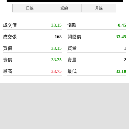
日線
週線
月線
成交價
33.15
漲跌
-0.45
成交張
168
開盤價
33.45
買價
33.15
買量
1
賣價
33.25
賣量
2
最高
33.75
最低
33.10