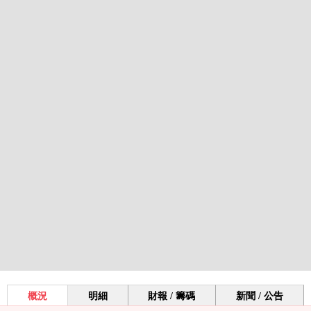
概況
明細
財報 / 籌碼
新聞 / 公告