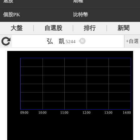
選股
期權
個股PK
比特幣
大盤
自選股
排行
新聞
弘 凱
+自選
N
5244