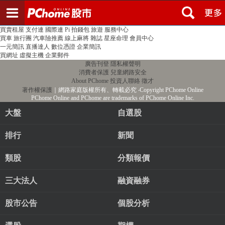
登入
註冊
PChome首頁
線上購物
24h購物
書店
露天拍賣
比比昂代購
新聞
/
氣象
股市
個人新聞台
廣告刊登
加入聯播網
全球購物
買賣租屋
支付連
國際連
Pi 拍錢包
旅遊
服務中心
買車
旅行團
汽車險推薦
線上麻將
雜誌
星座命理
會員中心
一元簡訊
直播達人
數位憑證
企業簡訊
買網址
虛擬主機
企業郵件
廣告刊登
隱私權聲明
消費者保護
兒童網路安全
About PChome
投資人聯絡
徵才
著作權保護
｜網路家庭版權所有、轉載必究
‧Copyright PChome Online
PChome Online and PChome are trademarks of PChome Online Inc.
大盤
自選股
排行
新聞
類股
分類報價
三大法人
融資融券
股市公告
個股分析