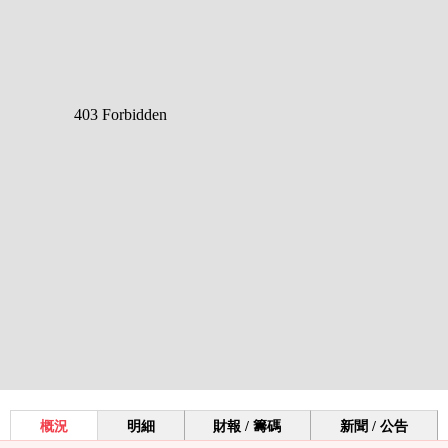
概況
明細
財報 / 籌碼
新聞 / 公告