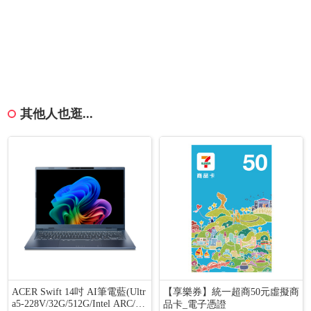
其他人也逛...
ACER Swift 14吋 AI筆電藍(Ultr
【享樂券】統一超商50元虛擬商
a5-228V/32G/512G/Intel ARC/W
品卡_電子憑證