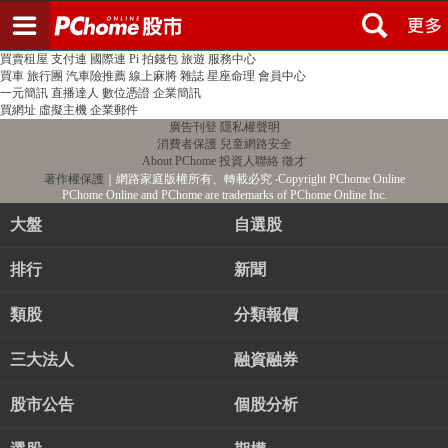
登入
註冊
PChome首頁
線上購物
24h購物
書店
露天拍賣
比比昂代購
新聞
/
氣象
股市
個人新聞台
廣告刊登
加入聯播網
全球購物
買賣租屋
支付連
國際連
Pi 拍錢包
旅遊
服務中心
買車
旅行團
汽車險推薦
線上麻將
雜誌
星座命理
會員中心
一元簡訊
直播達人
數位憑證
企業簡訊
買網址
虛擬主機
企業郵件
廣告刊登
隱私權聲明
消費者保護
兒童網路安全
About PChome
投資人聯絡
徵才
著作權保護
｜網路家庭版權所有、轉載必究
‧Copyright PChome Online
PChome Online and PChome are trademarks of PChome Online Inc.
大盤
自選股
排行
新聞
類股
分類報價
三大法人
融資融券
股市公告
個股分析