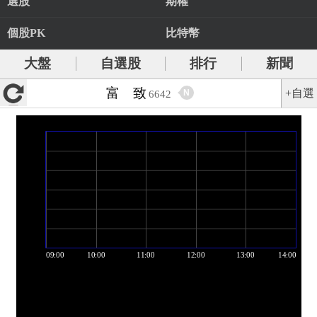
選股
期權
個股PK
比特幣
大盤
自選股
排行
新聞
富 致
+自選
N
6642