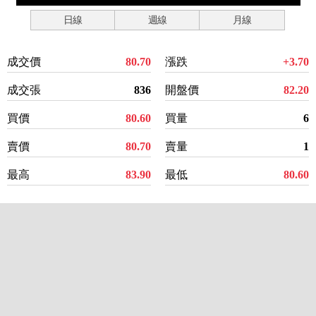
日線
週線
月線
成交價
80.70
漲跌
+3.70
成交張
836
開盤價
82.20
買價
80.60
買量
6
賣價
80.70
賣量
1
最高
83.90
最低
80.60