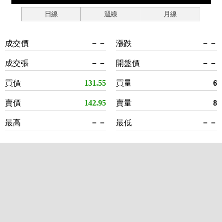
日線
週線
月線
成交價
－－
漲跌
－－
成交張
－－
開盤價
－－
買價
131.55
買量
6
賣價
142.95
賣量
8
最高
－－
最低
－－