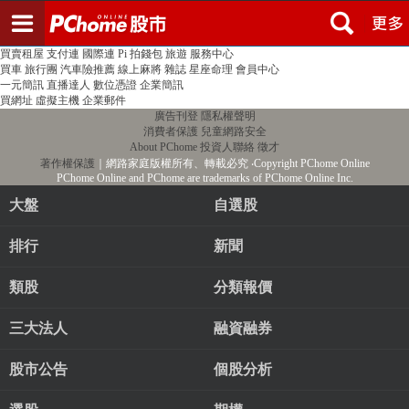
登入
註冊
PChome首頁
線上購物
24h購物
書店
露天拍賣
比比昂代購
新聞
/
氣象
股市
個人新聞台
廣告刊登
加入聯播網
全球購物
買賣租屋
支付連
國際連
Pi 拍錢包
旅遊
服務中心
買車
旅行團
汽車險推薦
線上麻將
雜誌
星座命理
會員中心
一元簡訊
直播達人
數位憑證
企業簡訊
買網址
虛擬主機
企業郵件
廣告刊登
隱私權聲明
消費者保護
兒童網路安全
About PChome
投資人聯絡
徵才
著作權保護
｜網路家庭版權所有、轉載必究
‧Copyright PChome Online
PChome Online and PChome are trademarks of PChome Online Inc.
大盤
自選股
排行
新聞
類股
分類報價
三大法人
融資融券
股市公告
個股分析