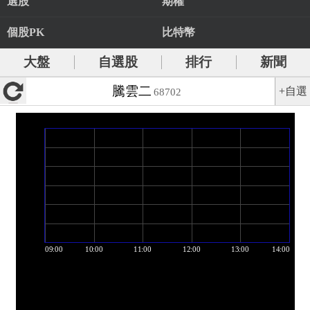
選股
期權
個股PK
比特幣
大盤
自選股
排行
新聞
騰雲二
+自選
68702