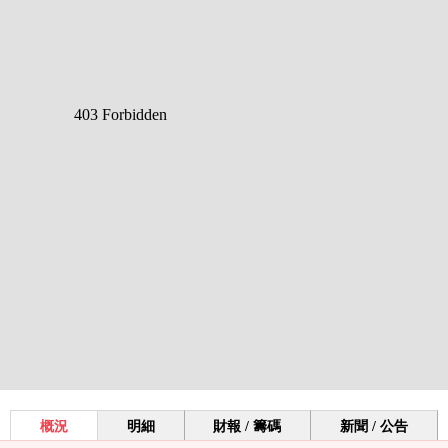
概況
明細
財報 / 籌碼
新聞 / 公告