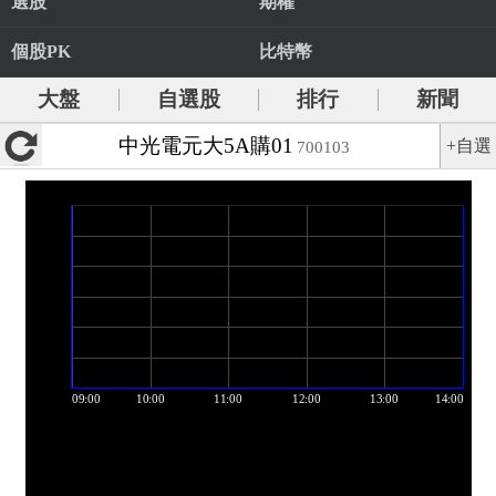
選股
期權
個股PK
比特幣
大盤
自選股
排行
新聞
中光電元大5A購01
+自選
700103