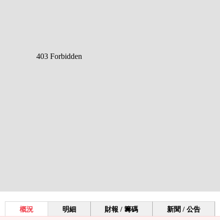
概況
明細
財報 / 籌碼
新聞 / 公告