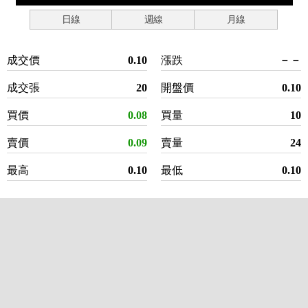
日線
週線
月線
成交價
0.10
漲跌
－－
成交張
20
開盤價
0.10
買價
0.08
買量
10
賣價
0.09
賣量
24
最高
0.10
最低
0.10