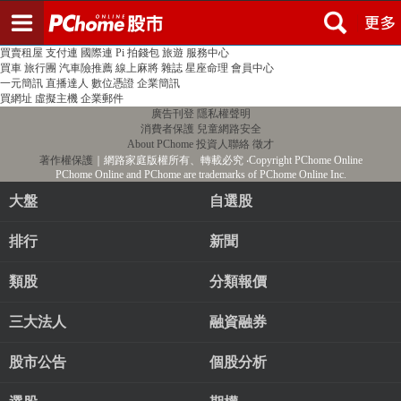
登入
註冊
PChome首頁
線上購物
24h購物
書店
露天拍賣
比比昂代購
新聞
/
氣象
股市
個人新聞台
廣告刊登
加入聯播網
全球購物
買賣租屋
支付連
國際連
Pi 拍錢包
旅遊
服務中心
買車
旅行團
汽車險推薦
線上麻將
雜誌
星座命理
會員中心
一元簡訊
直播達人
數位憑證
企業簡訊
買網址
虛擬主機
企業郵件
廣告刊登
隱私權聲明
消費者保護
兒童網路安全
About PChome
投資人聯絡
徵才
著作權保護
｜網路家庭版權所有、轉載必究
‧Copyright PChome Online
PChome Online and PChome are trademarks of PChome Online Inc.
大盤
自選股
排行
新聞
類股
分類報價
三大法人
融資融券
股市公告
個股分析