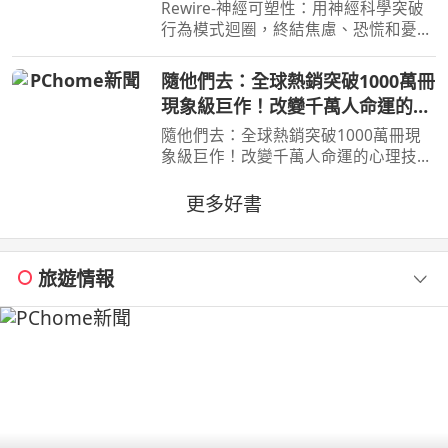
慌和憂鬱，實現最佳的心理健康
Rewire-神經可塑性：用神經科學突破
行為模式迴圈，終結焦慮、恐慌和憂
鬱，實現最佳的心理健康 作者：妮可•
維諾拉（Nicole Vignola） 出版社：麥
隨他們去：全球熱銷突破1000萬冊
田 出版日期：2024-05-30 00:00:00 ＜
現象級巨作！改變千萬人命運的心
內容簡介＞ 無法
理技巧【附放下執念明信片】
隨他們去：全球熱銷突破1000萬冊現
象級巨作！改變千萬人命運的心理技巧
【附放下執念明信片】 作者：梅爾•羅
賓斯（Mel Robbins） 出版社：平安
更多好書
文化 出版日期：2026-07-03
00:00:00 ＜內容簡介＞戒掉你
旅遊情報