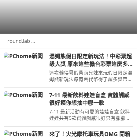
round.lab ...
湯姆熊假日限定新玩法！中彩票超
級大獎 原來這些機台彩票這麼多！
【Bobo TV】
這次難得暑假帶兩兄妹來玩假日限定湯
姆熊新玩法療育丟代幣得了超多獎帶兩
兄妹去玩其他機台意外得到超多彩票！
我們的蹦蹦 ...
7-11 最新飲料娃娃盲盒 實體觸感
很好摸你想抽中哪一款
7-11 最新活動有可愛的娃娃盲盒 飲料
娃娃共有9款實體觸感很好只有腳腳沒
有手也沒有磁吸蠻大一隻的，大尺寸吊
環掛在包包 ...
來了！火光摩托車玩具OMG 開箱