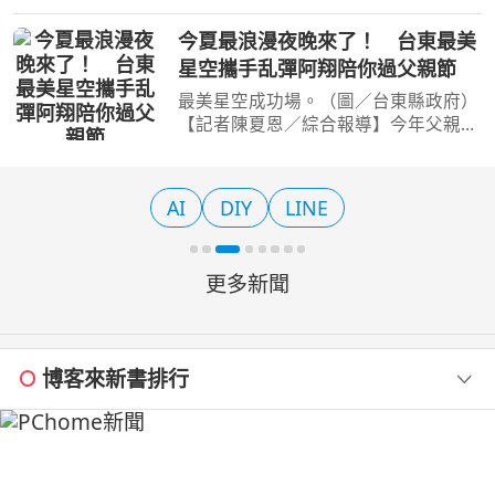
注意了！因應8月9日燃油附加費調漲，
全球領先的線上旅遊平台Trip.com特別
今夏最浪漫夜晚來了！ 台東最美
結合父親節檔期，即日起至 8 月 8 日晚
星空攜手乱彈阿翔陪你過父親節
間11點59分 推出限時
最美星空成功場。（圖／台東縣政府）
【記者陳夏恩／綜合報導】今年父親
節，不妨換個方式陪爸爸過節！
「2026台東最美星空音樂會」成功場
將於8月8日晚間登場，雖然原本規劃在
AI
DIY
LINE
三仙台沙灘舉辦，但因日前接連受
更多新聞
博客來新書排行