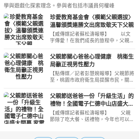
學與遊戲化探索理念。參與者包括市議員何權峰
珍愛教育基金會〈模範父親選拔〉
溫馨頒獎連勝文出席致敬天下父親
【威傳媒記者蘇松濤報導】 以文
字傳愛！在我們成長的旅程中，父親往
往是那默默付出的身影，也是孩子心中
的靠山。為了表達對這份偉大角色的敬
父親節關心爸爸心理健康 桃衛生
意，珍愛教育基金會今(8/7)舉辦第二屆
局籲正視男性壓力
「模範父親選拔暨徵文
【點傳媒／記者彭慧婉報導】父親節將
至，桃園市政府衛生局提醒市民，關心
爸爸的身體健康，也別忽略心理健康。
許多男性長期肩負家庭、工作與經濟責
父親節送爸爸一份「升級生活」的
任，習慣將壓力放在心裡、不輕易向他
禮物！全國電子仁德中山店盛大開
人傾訴，容易成為被忽
幕 家電9折、滿千抽好禮
【威傳媒記者蘇松濤報導】 父親
節除了吃大餐、送禮物，今年也可以替
爸爸與全家人升級居家生活。全國電子
持續深耕台南市場，全新「仁德中山
店」於8月7日盛大開幕，適逢父親節檔