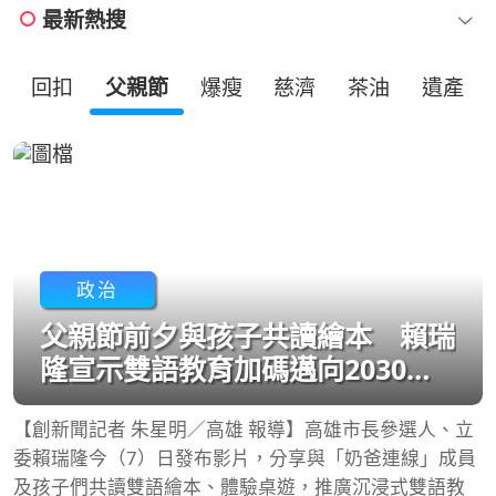
最新熱搜
回扣
父親節
爆瘦
慈濟
茶油
遺產
政治
父親節前夕與孩子共讀繪本 賴瑞
隆宣示雙語教育加碼邁向2030雙
語城市願景
【創新聞記者 朱星明／高雄 報導】高雄市長參選人、立
委賴瑞隆今（7）日發布影片，分享與「奶爸連線」成員
及孩子們共讀雙語繪本、體驗桌遊，推廣沉浸式雙語教