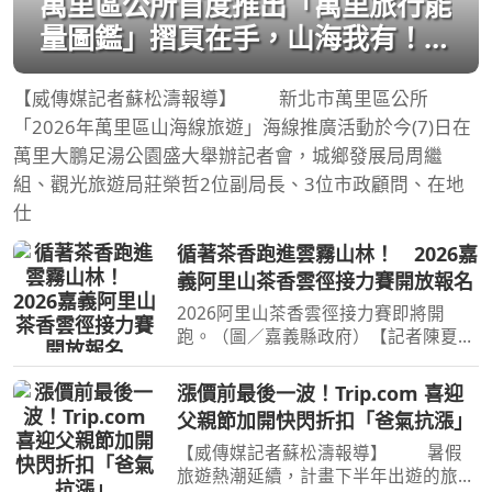
萬里區公所首度推出「萬里旅行能
量圖鑑」摺頁在手，山海我有！一
起去旅行
【威傳媒記者蘇松濤報導】 新北市萬里區公所
「2026年萬里區山海線旅遊」海線推廣活動於今(7)日在
萬里大鵬足湯公園盛大舉辦記者會，城鄉發展局周繼
組、觀光旅遊局莊榮哲2位副局長、3位市政顧問、在地
仕
循著茶香跑進雲霧山林！ 2026嘉
義阿里山茶香雲徑接力賽開放報名
2026阿里山茶香雲徑接力賽即將開
跑。（圖／嘉義縣政府）【記者陳夏恩
／綜合報導】阿里山不只有日出、雲海
和森林鐵道，今年還多了一個讓人想立
漲價前最後一波！Trip.com 喜迎
刻安排旅行的理由。嘉義縣推出全新升
父親節加開快閃折扣「爸氣抗漲」
級的「2026阿里山茶香雲徑
【威傳媒記者蘇松濤報導】 暑假
旅遊熱潮延續，計畫下半年出遊的旅客