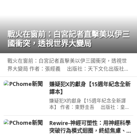
戰火在窗前：白宮記者直擊美以伊三
國衝突，透視世界大變局
戰火在窗前：白宮記者直擊美以伊三國衝突，透視世
界大變局 作者：張經義 出版社：天下文化出版社
出版日期：2026-07-31 00:00:00 新聞告訴你，今
嫌疑犯X的獻身【15週年紀念全新
天哪裡又開火； 這本書告訴你，世界為什麼走到今
譯本】
天。
嫌疑犯X的獻身【15週年紀念全新譯
本】 作者：東野圭吾 出版社：皇冠
文化 出版日期：2020-07-27
00:00:00 有一種愛情，永遠不會說出
Rewire-神經可塑性：用神經科學
「我愛妳」， 卻比任何關係都更刻骨
突破行為模式迴圈，終結焦慮、恐
銘心…… 東野圭吾：在本格推理的