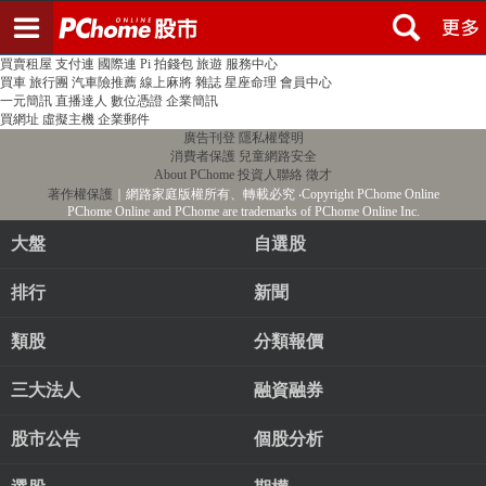
登入
註冊
PChome首頁
線上購物
24h購物
書店
露天拍賣
比比昂代購
新聞
/
氣象
股市
個人新聞台
廣告刊登
加入聯播網
全球購物
買賣租屋
支付連
國際連
Pi 拍錢包
旅遊
服務中心
買車
旅行團
汽車險推薦
線上麻將
雜誌
星座命理
會員中心
一元簡訊
直播達人
數位憑證
企業簡訊
買網址
虛擬主機
企業郵件
廣告刊登
隱私權聲明
消費者保護
兒童網路安全
About PChome
投資人聯絡
徵才
著作權保護
｜網路家庭版權所有、轉載必究
‧Copyright PChome Online
PChome Online and PChome are trademarks of PChome Online Inc.
大盤
自選股
排行
新聞
類股
分類報價
三大法人
融資融券
股市公告
個股分析