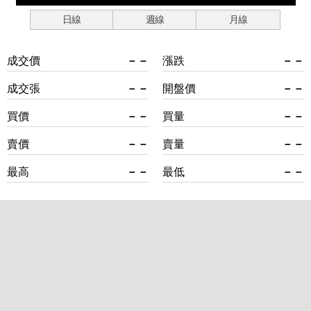
日線
週線
月線
成交價
－－
漲跌
－－
成交張
－－
開盤價
－－
買價
－－
買量
－－
賣價
－－
賣量
－－
最高
－－
最低
－－