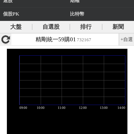
選股
期權
個股PK
比特幣
大盤
自選股
排行
新聞
精剛統一59購01
+自選
732167