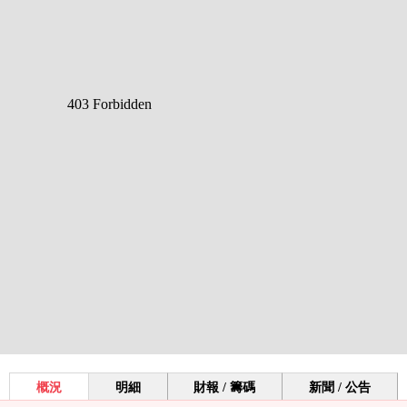
概況
明細
財報 / 籌碼
新聞 / 公告