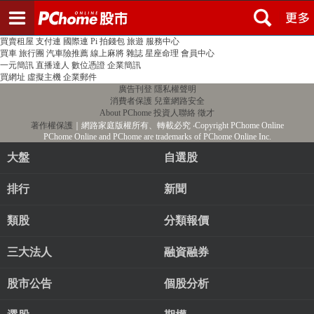
登入
註冊
PChome首頁
線上購物
24h購物
書店
露天拍賣
比比昂代購
新聞
/
氣象
股市
個人新聞台
廣告刊登
加入聯播網
全球購物
買賣租屋
支付連
國際連
Pi 拍錢包
旅遊
服務中心
買車
旅行團
汽車險推薦
線上麻將
雜誌
星座命理
會員中心
一元簡訊
直播達人
數位憑證
企業簡訊
買網址
虛擬主機
企業郵件
廣告刊登
隱私權聲明
消費者保護
兒童網路安全
About PChome
投資人聯絡
徵才
著作權保護
｜網路家庭版權所有、轉載必究
‧Copyright PChome Online
PChome Online and PChome are trademarks of PChome Online Inc.
大盤
自選股
排行
新聞
類股
分類報價
三大法人
融資融券
股市公告
個股分析