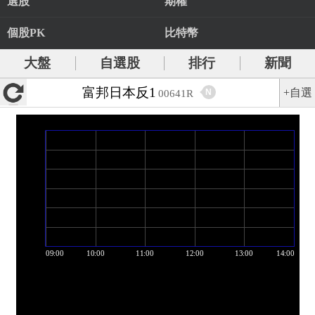
選股
期權
個股PK
比特幣
大盤
自選股
排行
新聞
富邦日本反1
+自選
N
00641R