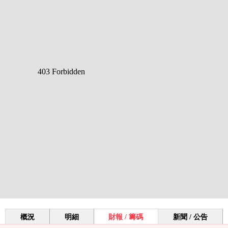
概況
明細
財報 / 籌碼
新聞 / 公告