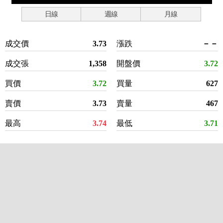
日線
週線
月線
成交價
3.73
漲跌
－－
成交張
1,358
開盤價
3.72
買價
3.72
買量
627
賣價
3.73
賣量
467
最高
3.74
最低
3.71