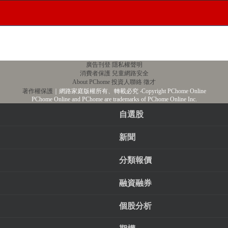
廣告刊登
隱私權聲明
消費者保護
兒童網路安全
About PChome
投資人聯絡
徵才
著作權保護
｜網路家庭版權所有、轉載必究
‧Copyright PChome Online
PChome Online and PChome are trademarks of PChome Online Inc.
自選股
新聞
分類報價
融資融券
個股分析