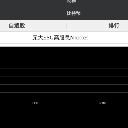
期權
比特幣
自選股
排行
元大ESG高股息N
020029