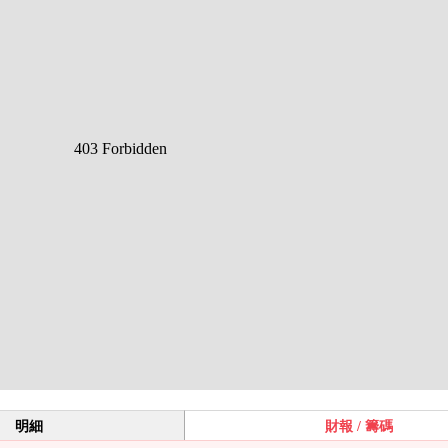
明細
財報 / 籌碼