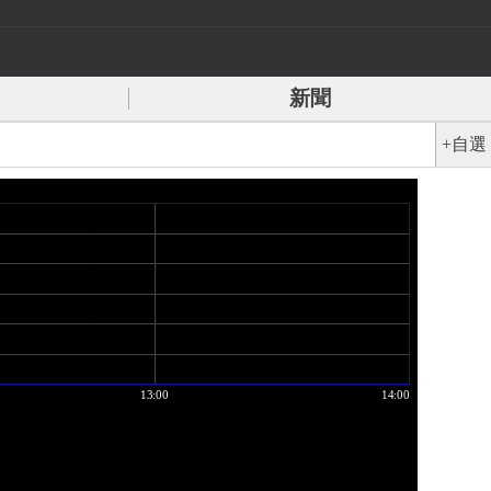
新聞
+自選