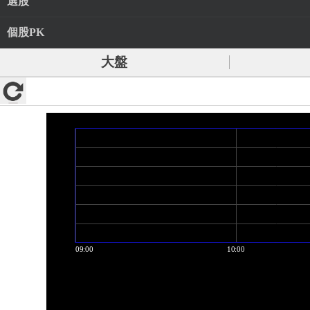
選股
個股PK
大盤