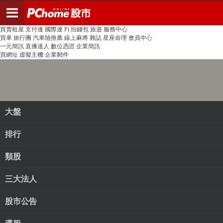
登入
註冊
PChome首頁
線上購物
24h購物
書店
露天拍賣
比比昂代購
新聞
/
氣象
股市
個人新聞台
廣告刊登
加入聯播網
全球購物
買賣租屋
支付連
國際連
Pi 拍錢包
旅遊
服務中心
買車
旅行團
汽車險推薦
線上麻將
雜誌
星座命理
會員中心
一元簡訊
直播達人
數位憑證
企業簡訊
買網址
虛擬主機
企業郵件
大盤
排行
類股
三大法人
股市公告