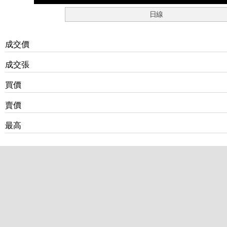
日線
成交價
成交張
買價
賣價
最高