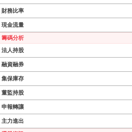
財務比率
現金流量
籌碼分析
法人持股
融資融券
集保庫存
董監持股
申報轉讓
主力進出