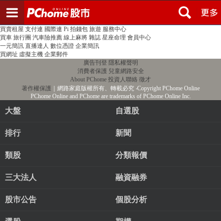
登入
註冊
PChome首頁
線上購物
24h購物
書店
露天拍賣
比比昂代購
新聞
/
氣象
股市
個人新聞台
廣告刊登
加入聯播網
全球購物
買賣租屋
支付連
國際連
Pi 拍錢包
旅遊
服務中心
買車
旅行團
汽車險推薦
線上麻將
雜誌
星座命理
會員中心
一元簡訊
直播達人
數位憑證
企業簡訊
買網址
虛擬主機
企業郵件
廣告刊登
隱私權聲明
消費者保護
兒童網路安全
About PChome
投資人聯絡
徵才
著作權保護
｜網路家庭版權所有、轉載必究
‧Copyright PChome Online
PChome Online and PChome are trademarks of PChome Online Inc.
大盤
自選股
排行
新聞
類股
分類報價
三大法人
融資融券
股市公告
個股分析