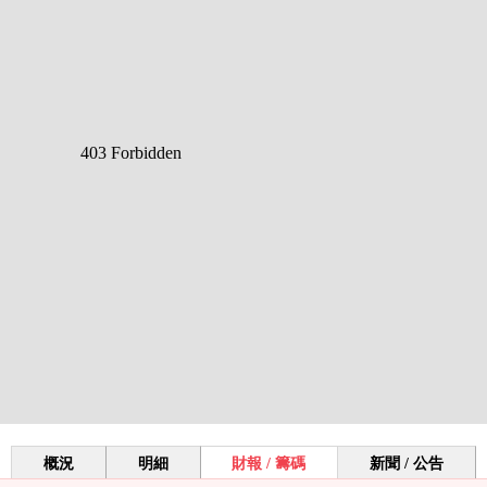
概況
明細
財報 / 籌碼
新聞 / 公告