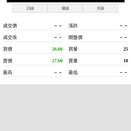
日線
週線
月線
成交價
－－
漲跌
－－
成交張
－－
開盤價
－－
買價
26.60
買量
25
賣價
27.60
賣量
10
最高
－－
最低
－－