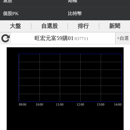
選股
期權
個股PK
比特幣
大盤
自選股
排行
新聞
旺宏元富59購01
+自選
037711