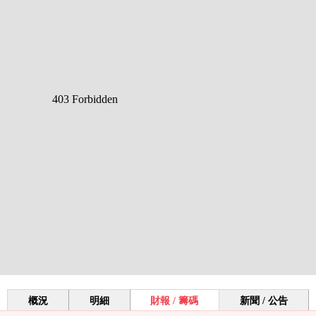
概況
明細
財報 / 籌碼
新聞 / 公告