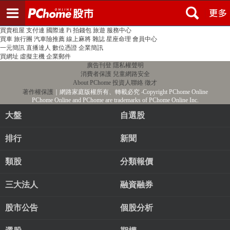
登入
註冊
PChome首頁
線上購物
24h購物
書店
露天拍賣
比比昂代購
新聞
/
氣象
股市
個人新聞台
廣告刊登
加入聯播網
全球購物
買賣租屋
支付連
國際連
Pi 拍錢包
旅遊
服務中心
買車
旅行團
汽車險推薦
線上麻將
雜誌
星座命理
會員中心
一元簡訊
直播達人
數位憑證
企業簡訊
買網址
虛擬主機
企業郵件
廣告刊登
隱私權聲明
消費者保護
兒童網路安全
About PChome
投資人聯絡
徵才
著作權保護
｜網路家庭版權所有、轉載必究
‧Copyright PChome Online
PChome Online and PChome are trademarks of PChome Online Inc.
大盤
自選股
排行
新聞
類股
分類報價
三大法人
融資融券
股市公告
個股分析