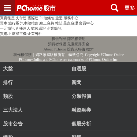
登入
註冊
PChome首頁
線上購物
24h購物
書店
露天拍賣
比比昂代購
新聞
/
氣象
股市
個人新聞台
廣告刊登
加入聯播網
全球購物
買賣租屋
支付連
國際連
Pi 拍錢包
旅遊
服務中心
買車
旅行團
汽車險推薦
線上麻將
雜誌
星座命理
會員中心
一元簡訊
直播達人
數位憑證
企業簡訊
買網址
虛擬主機
企業郵件
廣告刊登
隱私權聲明
消費者保護
兒童網路安全
About PChome
投資人聯絡
徵才
著作權保護
｜網路家庭版權所有、轉載必究
‧Copyright PChome Online
PChome Online and PChome are trademarks of PChome Online Inc.
大盤
自選股
排行
新聞
類股
分類報價
三大法人
融資融券
股市公告
個股分析