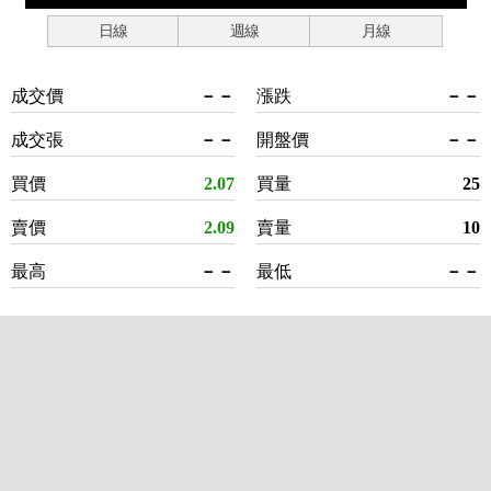
日線
週線
月線
成交價
－－
漲跌
－－
成交張
－－
開盤價
－－
買價
2.07
買量
25
賣價
2.09
賣量
10
最高
－－
最低
－－