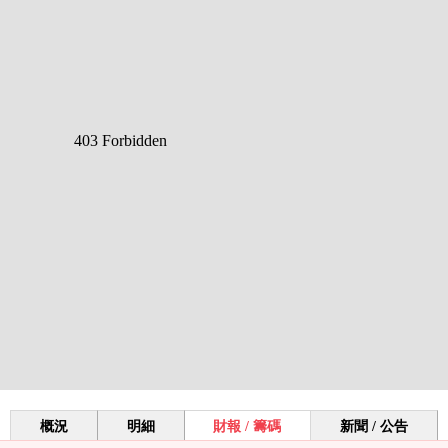
概況
明細
財報 / 籌碼
新聞 / 公告