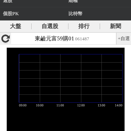
選股
期權
個股PK
比特幣
大盤
自選股
排行
新聞
東鹼元富59購01
+自選
061487