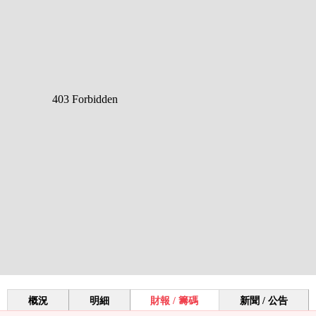
概況
明細
財報 / 籌碼
新聞 / 公告