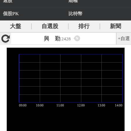
選股
期權
個股PK
比特幣
大盤
自選股
排行
新聞
興 勤
+自選
N
2428