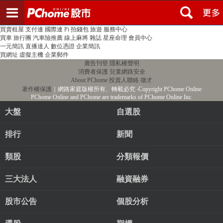
登入
註冊
PChome首頁
線上購物
24h購物
書店
露天拍賣
比比昂代購
新聞
/
氣象
股市
個人新聞台
廣告刊登
加入聯播網
全球購物
買賣租屋
支付連
國際連
Pi 拍錢包
旅遊
服務中心
買車
旅行團
汽車險推薦
線上麻將
雜誌
星座命理
會員中心
一元簡訊
直播達人
數位憑證
企業簡訊
買網址
虛擬主機
企業郵件
廣告刊登
隱私權聲明
消費者保護
兒童網路安全
About PChome
投資人聯絡
徵才
著作權保護
｜網路家庭版權所有、轉載必究
‧Copyright PChome Online
PChome Online and PChome are trademarks of PChome Online Inc.
大盤
自選股
排行
新聞
類股
分類報價
三大法人
融資融券
股市公告
個股分析