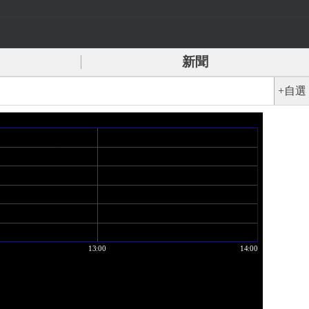
新聞
+自選