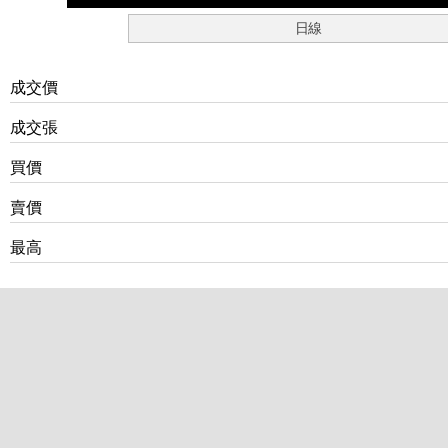
日線
成交價
成交張
買價
賣價
最高