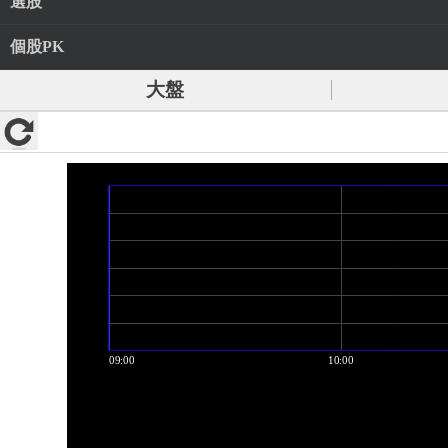
選股
個股PK
大盤