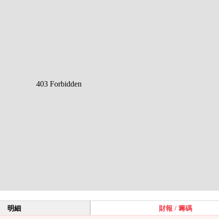
明細
財報 / 籌碼