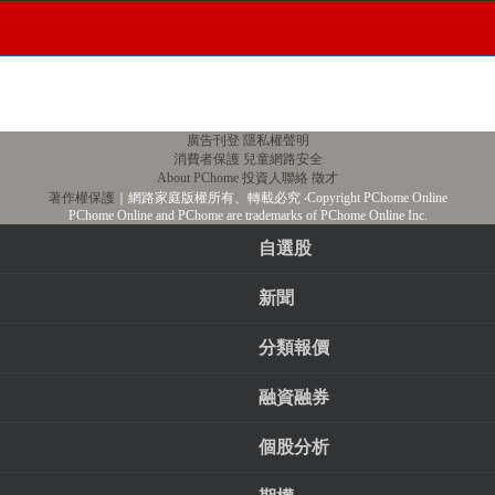
廣告刊登
隱私權聲明
消費者保護
兒童網路安全
About PChome
投資人聯絡
徵才
著作權保護
｜網路家庭版權所有、轉載必究
‧Copyright PChome Online
PChome Online and PChome are trademarks of PChome Online Inc.
自選股
新聞
分類報價
融資融券
個股分析