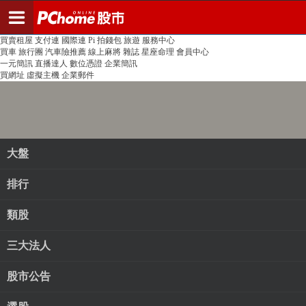
登入
註冊
PChome首頁
線上購物
24h購物
書店
露天拍賣
比比昂代購
新聞
/
氣象
股市
個人新聞台
廣告刊登
加入聯播網
全球購物
買賣租屋
支付連
國際連
Pi 拍錢包
旅遊
服務中心
買車
旅行團
汽車險推薦
線上麻將
雜誌
星座命理
會員中心
一元簡訊
直播達人
數位憑證
企業簡訊
買網址
虛擬主機
企業郵件
大盤
排行
類股
三大法人
股市公告