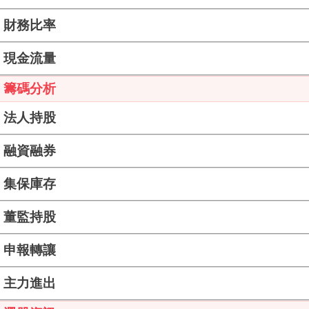
財務比率
現金流量
籌碼分析
法人持股
融資融券
集保庫存
董監持股
申報轉讓
主力進出