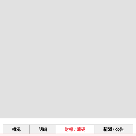
概況
明細
財報 / 籌碼
新聞 / 公告