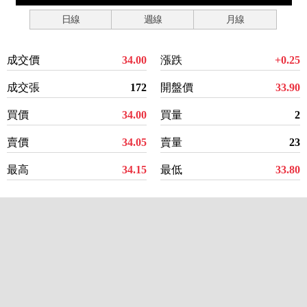
日線
週線
月線
成交價
34.00
漲跌
+0.25
成交張
172
開盤價
33.90
買價
34.00
買量
2
賣價
34.05
賣量
23
最高
34.15
最低
33.80