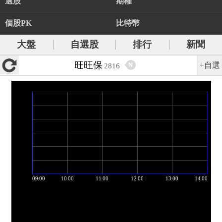
選股
期權
個股PK
比特幣
大盤
自選股
排行
新聞
旺旺保
+自選
N
2816