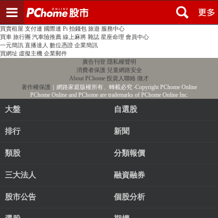
登入
註冊
PChome首頁
線上購物
24h購物
書店
露天拍賣
比比昂代購
新聞
/
氣象
股市
個人新聞台
廣告刊登
加入聯播網
全球購物
買賣租屋
支付連
國際連
Pi 拍錢包
旅遊
服務中心
買車
旅行團
汽車險推薦
線上麻將
雜誌
星座命理
會員中心
一元簡訊
直播達人
數位憑證
企業簡訊
買網址
虛擬主機
企業郵件
廣告刊登
隱私權聲明
消費者保護
兒童網路安全
About PChome
投資人聯絡
徵才
著作權保護
｜網路家庭版權所有、轉載必究
‧Copyright PChome Online
PChome Online and PChome are trademarks of PChome Online Inc.
大盤
自選股
排行
新聞
類股
分類報價
三大法人
融資融券
股市公告
個股分析