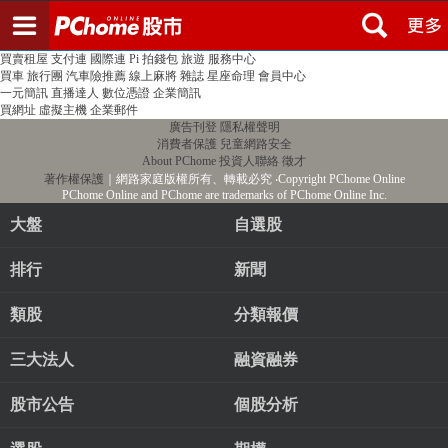
登入
註冊
PChome首頁
線上購物
24h購物
書店
露天拍賣
比比昂代購
新聞
/
氣象
股市
個人新聞台
廣告刊登
加入聯播網
全球購物
買賣租屋
支付連
國際連
Pi 拍錢包
旅遊
服務中心
買車
旅行團
汽車險推薦
線上麻將
雜誌
星座命理
會員中心
一元簡訊
直播達人
數位憑證
企業簡訊
買網址
虛擬主機
企業郵件
廣告刊登
隱私權聲明
消費者保護
兒童網路安全
About PChome
投資人聯絡
徵才
著作權保護
｜網路家庭版權所有、轉載必究
‧Copyright PChome Online
PChome Online and PChome are trademarks of PChome Online Inc.
大盤
自選股
排行
新聞
類股
分類報價
三大法人
融資融券
股市公告
個股分析