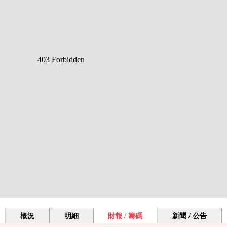
概況
明細
財報 / 籌碼
新聞 / 公告