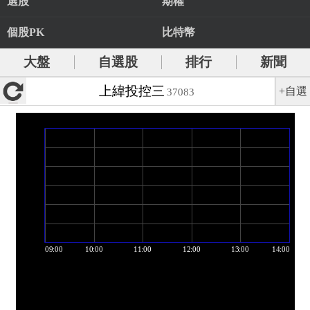
選股
期權
個股PK
比特幣
大盤
自選股
排行
新聞
上緯投控三
+自選
37083