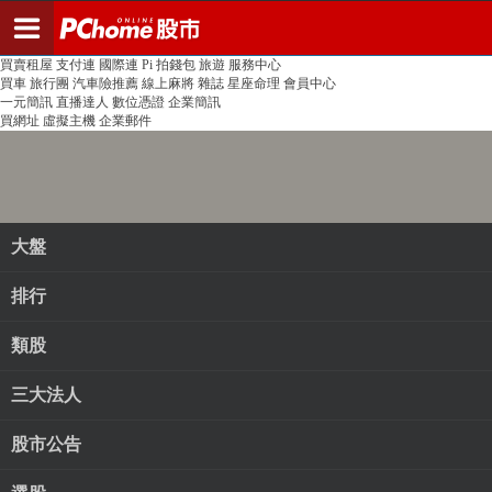
登入
註冊
PChome首頁
線上購物
24h購物
書店
露天拍賣
比比昂代購
新聞
/
氣象
股市
個人新聞台
廣告刊登
加入聯播網
全球購物
買賣租屋
支付連
國際連
Pi 拍錢包
旅遊
服務中心
買車
旅行團
汽車險推薦
線上麻將
雜誌
星座命理
會員中心
一元簡訊
直播達人
數位憑證
企業簡訊
買網址
虛擬主機
企業郵件
大盤
排行
類股
三大法人
股市公告