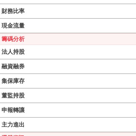
財務比率
現金流量
籌碼分析
法人持股
融資融券
集保庫存
董監持股
申報轉讓
主力進出