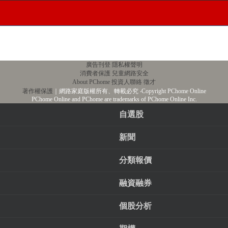
廣告刊登
隱私權聲明
消費者保護
兒童網路安全
About PChome
投資人聯絡
徵才
著作權保護
｜網路家庭版權所有、轉載必究
‧Copyright PChome Online
PChome Online and PChome are trademarks of PChome Online Inc.
自選股
新聞
分類報價
融資融券
個股分析