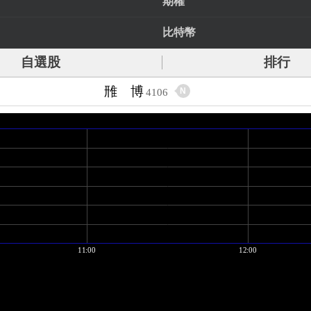
期權
比特幣
自選股
排行
雃 博
N
4106