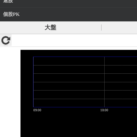
選股
個股PK
大盤