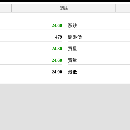
週線
24.60
漲跌
479
開盤價
24.30
買量
24.60
賣量
24.90
最低