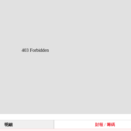
明細
財報 / 籌碼