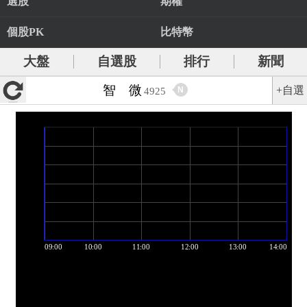
選股
期權
個股PK
比特幣
大盤
自選股
排行
新聞
智 微
+自選
N
4925