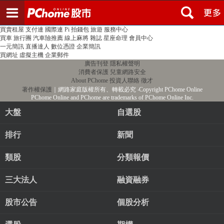
登入
註冊
PChome首頁
線上購物
24h購物
書店
露天拍賣
比比昂代購
新聞
/
氣象
股市
個人新聞台
廣告刊登
加入聯播網
全球購物
買賣租屋
支付連
國際連
Pi 拍錢包
旅遊
服務中心
買車
旅行團
汽車險推薦
線上麻將
雜誌
星座命理
會員中心
一元簡訊
直播達人
數位憑證
企業簡訊
買網址
虛擬主機
企業郵件
廣告刊登
隱私權聲明
消費者保護
兒童網路安全
About PChome
投資人聯絡
徵才
著作權保護
｜網路家庭版權所有、轉載必究
‧Copyright PChome Online
PChome Online and PChome are trademarks of PChome Online Inc.
大盤
自選股
排行
新聞
類股
分類報價
三大法人
融資融券
股市公告
個股分析