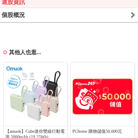
選股資訊
個股概況
其他人也逛...
【amuok】Cube迷你雙線行動電
PChome 購物儲值50,000元
源 5000mAh (19.25Wh)