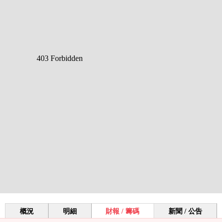
概況
明細
財報 / 籌碼
新聞 / 公告