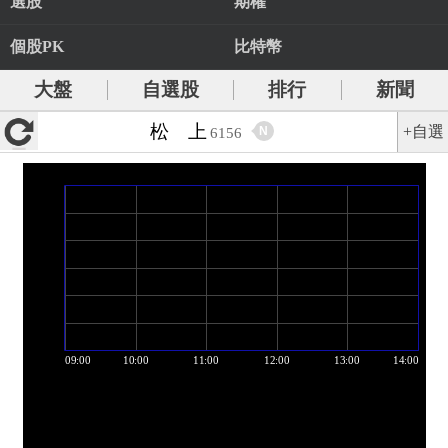
選股
期權
個股PK
比特幣
大盤
自選股
排行
新聞
松 上
+自選
N
6156