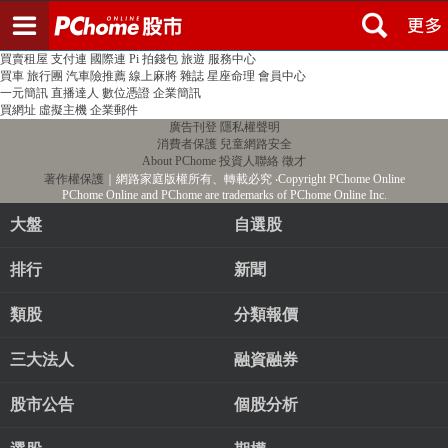
登入
註冊
PChome首頁
線上購物
24h購物
書店
露天拍賣
比比昂代購
新聞
/
氣象
股市
個人新聞台
廣告刊登
加入聯播網
全球購物
買賣租屋
支付連
國際連
Pi 拍錢包
旅遊
服務中心
買車
旅行團
汽車險推薦
線上麻將
雜誌
星座命理
會員中心
一元簡訊
直播達人
數位憑證
企業簡訊
買網址
虛擬主機
企業郵件
廣告刊登
隱私權聲明
消費者保護
兒童網路安全
About PChome
投資人聯絡
徵才
著作權保護
｜網路家庭版權所有、轉載必究
‧Copyright PChome Online
PChome Online and PChome are trademarks of PChome Online Inc.
大盤
自選股
排行
新聞
類股
分類報價
三大法人
融資融券
股市公告
個股分析