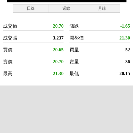
日線
週線
月線
成交價
20.70
漲跌
-1.65
成交張
3,237
開盤價
21.30
買價
20.65
買量
52
賣價
20.70
賣量
36
最高
21.30
最低
20.15