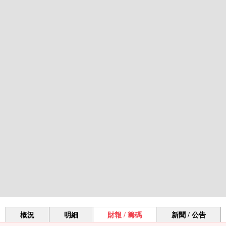
概況
明細
財報 / 籌碼
新聞 / 公告