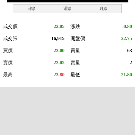
日線
週線
月線
成交價
22.05
漲跌
-0.80
成交張
16,915
開盤價
22.75
買價
22.00
買量
63
賣價
22.05
賣量
2
最高
23.80
最低
21.80