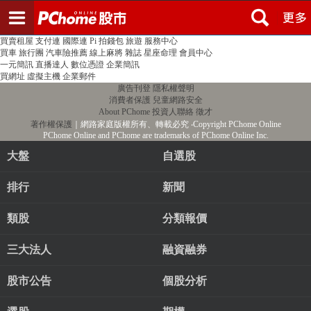
登入
註冊
PChome首頁
線上購物
24h購物
書店
露天拍賣
比比昂代購
新聞
/
氣象
股市
個人新聞台
廣告刊登
加入聯播網
全球購物
買賣租屋
支付連
國際連
Pi 拍錢包
旅遊
服務中心
買車
旅行團
汽車險推薦
線上麻將
雜誌
星座命理
會員中心
一元簡訊
直播達人
數位憑證
企業簡訊
買網址
虛擬主機
企業郵件
廣告刊登
隱私權聲明
消費者保護
兒童網路安全
About PChome
投資人聯絡
徵才
著作權保護
｜網路家庭版權所有、轉載必究
‧Copyright PChome Online
PChome Online and PChome are trademarks of PChome Online Inc.
大盤
自選股
排行
新聞
類股
分類報價
三大法人
融資融券
股市公告
個股分析