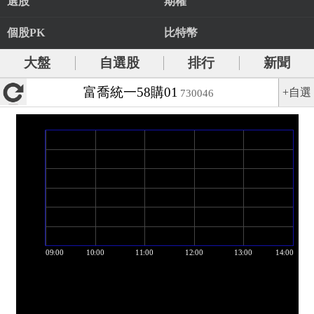
選股
期權
個股PK
比特幣
大盤
自選股
排行
新聞
富喬統一58購01
+自選
730046