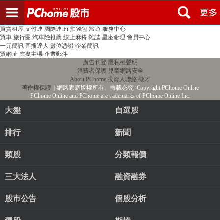
登入
註冊
PChome首頁
線上購物
24h購物
書店
露天拍賣
比比昂代購
新聞
/
氣象
股市
個人新聞台
廣告刊登
加入聯播網
全球購物
買賣租屋
支付連
國際連
Pi 拍錢包
旅遊
服務中心
買車
旅行團
汽車險推薦
線上麻將
雜誌
星座命理
會員中心
一元簡訊
直播達人
數位憑證
企業簡訊
買網址
虛擬主機
企業郵件
廣告刊登
隱私權聲明
消費者保護
兒童網路安全
About PChome
投資人聯絡
徵才
著作權保護
｜網路家庭版權所有、轉載必究
‧Copyright PChome Online
PChome Online and PChome are trademarks of PChome Online Inc.
大盤
自選股
排行
新聞
類股
分類報價
三大法人
融資融券
股市公告
個股分析