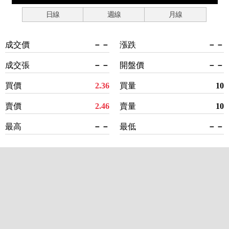
日線
週線
月線
成交價
－－
漲跌
－－
成交張
－－
開盤價
－－
買價
2.36
買量
10
賣價
2.46
賣量
10
最高
－－
最低
－－