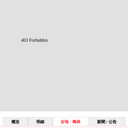
概況
明細
財報 / 籌碼
新聞 / 公告