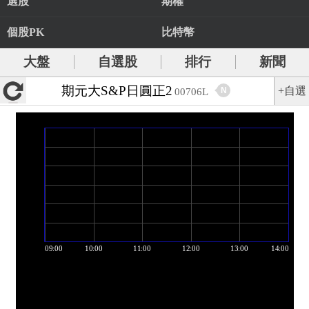
選股
期權
個股PK
比特幣
大盤
自選股
排行
新聞
期元大S&P日圓正2
+自選
N
00706L