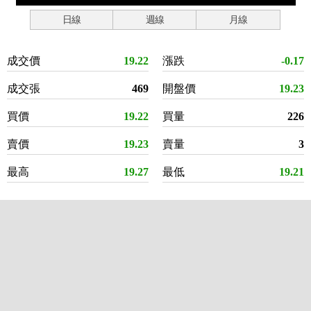
日線
週線
月線
成交價
19.22
漲跌
-0.17
成交張
469
開盤價
19.23
買價
19.22
買量
226
賣價
19.23
賣量
3
最高
19.27
最低
19.21