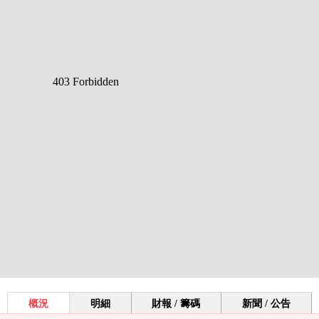
概況
明細
財報 / 籌碼
新聞 / 公告