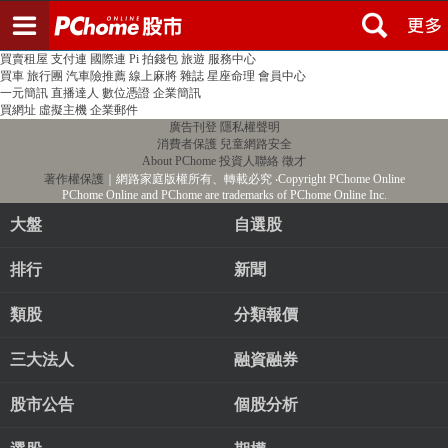
登入
註冊
PChome首頁
線上購物
24h購物
書店
露天拍賣
比比昂代購
新聞
/
氣象
股市
個人新聞台
廣告刊登
加入聯播網
全球購物
買賣租屋
支付連
國際連
Pi 拍錢包
旅遊
服務中心
買車
旅行團
汽車險推薦
線上麻將
雜誌
星座命理
會員中心
一元簡訊
直播達人
數位憑證
企業簡訊
買網址
虛擬主機
企業郵件
廣告刊登
隱私權聲明
消費者保護
兒童網路安全
About PChome
投資人聯絡
徵才
著作權保護
｜網路家庭版權所有、轉載必究
‧Copyright PChome Online
PChome Online and PChome are trademarks of PChome Online Inc.
大盤
自選股
排行
新聞
類股
分類報價
三大法人
融資融券
股市公告
個股分析