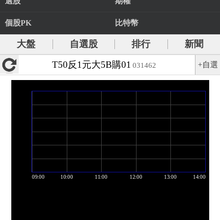
選股
期權
個股PK
比特幣
大盤
自選股
排行
新聞
T50反1元大5B購01
+自選
031462