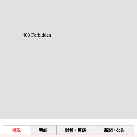
概況
明細
財報 / 籌碼
新聞 / 公告