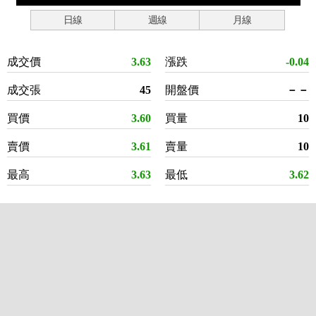
日線
週線
月線
成交價
3.63
漲跌
-0.04
成交張
45
開盤價
－－
買價
3.60
買量
10
賣價
3.61
賣量
10
最高
3.63
最低
3.62