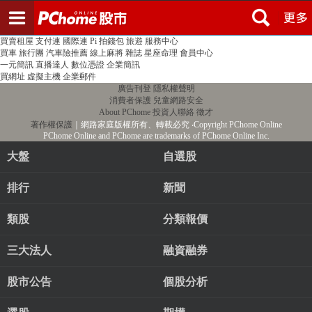
登入
註冊
PChome首頁
線上購物
24h購物
書店
露天拍賣
比比昂代購
新聞
/
氣象
股市
個人新聞台
廣告刊登
加入聯播網
全球購物
買賣租屋
支付連
國際連
Pi 拍錢包
旅遊
服務中心
買車
旅行團
汽車險推薦
線上麻將
雜誌
星座命理
會員中心
一元簡訊
直播達人
數位憑證
企業簡訊
買網址
虛擬主機
企業郵件
廣告刊登
隱私權聲明
消費者保護
兒童網路安全
About PChome
投資人聯絡
徵才
著作權保護
｜網路家庭版權所有、轉載必究
‧Copyright PChome Online
PChome Online and PChome are trademarks of PChome Online Inc.
大盤
自選股
排行
新聞
類股
分類報價
三大法人
融資融券
股市公告
個股分析