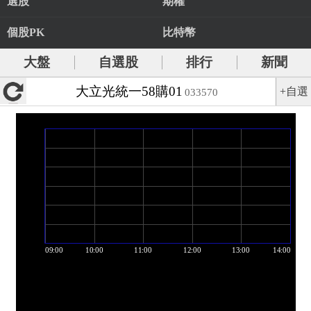
選股
期權
個股PK
比特幣
大盤
自選股
排行
新聞
大立光統一58購01
+自選
033570