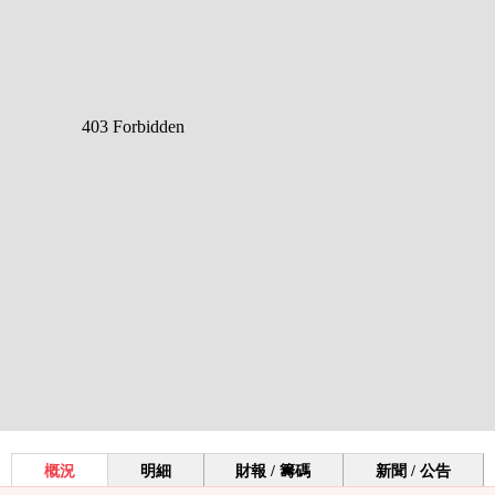
概況
明細
財報 / 籌碼
新聞 / 公告