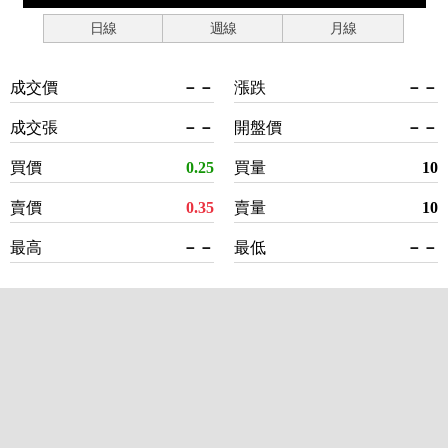
日線
週線
月線
成交價
－－
漲跌
－－
成交張
－－
開盤價
－－
買價
0.25
買量
10
賣價
0.35
賣量
10
最高
－－
最低
－－