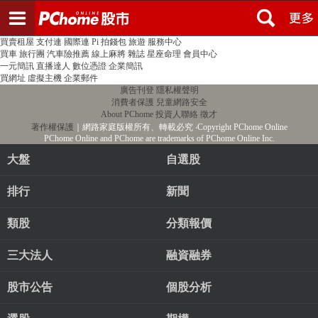
登入
註冊
PChome首頁
線上購物
24h購物
書店
露天拍賣
比比昂代購
新聞
/
氣象
股市
個人新聞台
廣告刊登
加入聯播網
全球購物
買賣租屋
支付連
國際連
Pi 拍錢包
旅遊
服務中心
買車
旅行團
汽車險推薦
線上麻將
雜誌
星座命理
會員中心
一元簡訊
直播達人
數位憑證
企業簡訊
買網址
虛擬主機
企業郵件
廣告刊登
隱私權聲明
消費者保護
兒童網路安全
About PChome
投資人聯絡
徵才
著作權保護
｜網路家庭版權所有、轉載必究
‧Copyright PChome Online
PChome Online and PChome are trademarks of PChome Online Inc.
大盤
自選股
排行
新聞
類股
分類報價
三大法人
融資融券
股市公告
個股分析