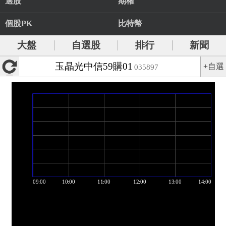
選股
期權
個股PK
比特幣
大盤
自選股
排行
新聞
玉晶光中信59購01
+自選
035897