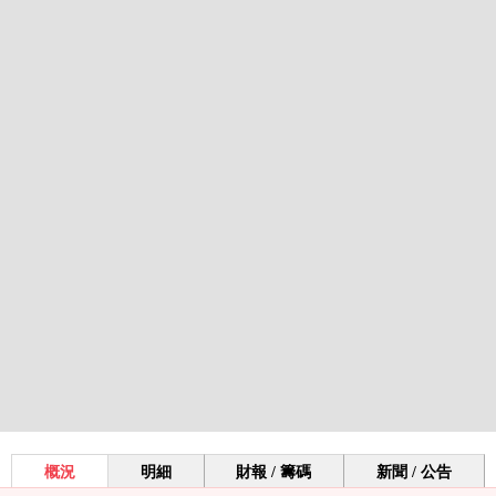
概況
明細
財報 / 籌碼
新聞 / 公告