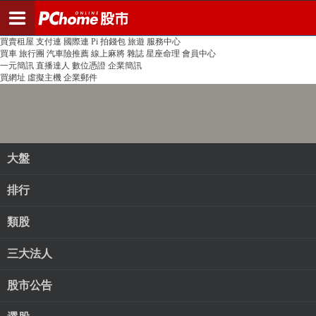
登入
註冊
PChome首頁
線上購物
24h購物
書店
露天拍賣
比比昂代購
新聞
/
氣象
股市
個人新聞台
廣告刊登
加入聯播網
全球購物
買賣租屋
支付連
國際連
Pi 拍錢包
旅遊
服務中心
買車
旅行團
汽車險推薦
線上麻將
雜誌
星座命理
會員中心
一元簡訊
直播達人
數位憑證
企業簡訊
買網址
虛擬主機
企業郵件
大盤
排行
類股
三大法人
股市公告