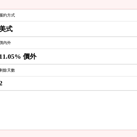
履約方式
美式
價內外
11.05% 價外
剩餘天數
2