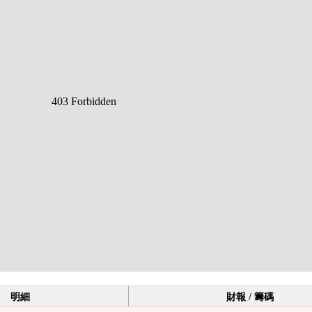
明細
財報 / 籌碼