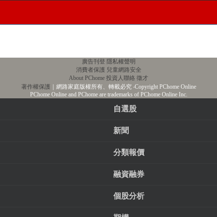
廣告刊登
隱私權聲明
消費者保護
兒童網路安全
About PChome
投資人聯絡
徵才
著作權保護
｜網路家庭版權所有、轉載必究
‧Copyright PChome Online
PChome Online and PChome are trademarks of PChome Online Inc.
自選股
新聞
分類報價
融資融券
個股分析