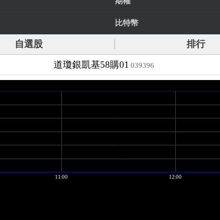
期權
比特幣
自選股
排行
道瓊銀凱基58購01
039396