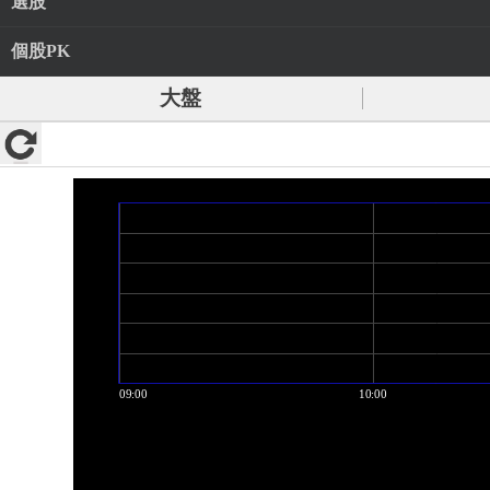
選股
個股PK
大盤