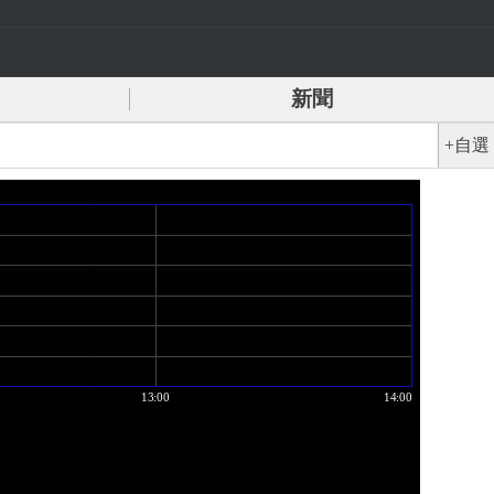
新聞
+自選