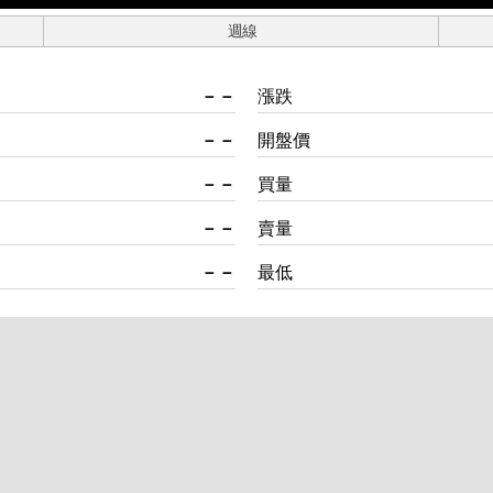
週線
－－
漲跌
－－
開盤價
－－
買量
－－
賣量
－－
最低