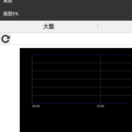
選股
個股PK
大盤