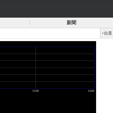
新聞
+自選