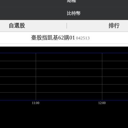
期權
比特幣
自選股
排行
臺股指凱基62購01
042513