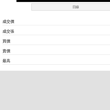
日線
成交價
成交張
買價
賣價
最高