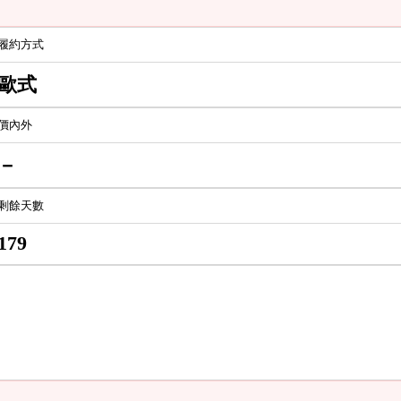
履約方式
歐式
價內外
－
剩餘天數
179