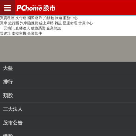
登入
註冊
PChome首頁
線上購物
24h購物
書店
露天拍賣
比比昂代購
新聞
/
氣象
股市
個人新聞台
廣告刊登
加入聯播網
全球購物
買賣租屋
支付連
國際連
Pi 拍錢包
旅遊
服務中心
買車
旅行團
汽車險推薦
線上麻將
雜誌
星座命理
會員中心
一元簡訊
直播達人
數位憑證
企業簡訊
買網址
虛擬主機
企業郵件
大盤
排行
類股
三大法人
股市公告