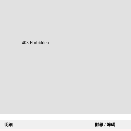
明細
財報 / 籌碼