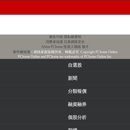
廣告刊登
隱私權聲明
消費者保護
兒童網路安全
About PChome
投資人聯絡
徵才
著作權保護
｜網路家庭版權所有、轉載必究
‧Copyright PChome Online
PChome Online and PChome are trademarks of PChome Online Inc.
自選股
新聞
分類報價
融資融券
個股分析