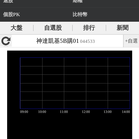
選股
期權
個股PK
比特幣
大盤
自選股
排行
新聞
神達凱基5B購01
+自選
044533