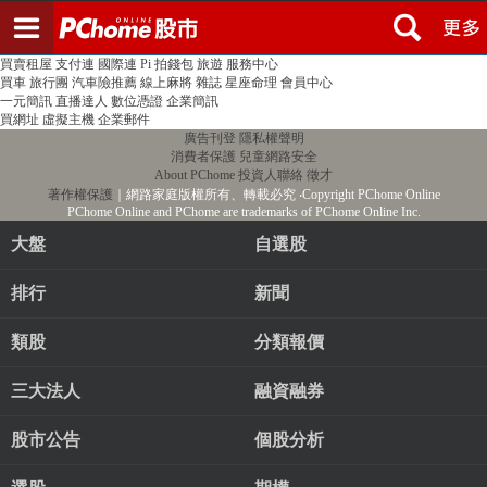
登入
註冊
PChome首頁
線上購物
24h購物
書店
露天拍賣
比比昂代購
新聞
/
氣象
股市
個人新聞台
廣告刊登
加入聯播網
全球購物
買賣租屋
支付連
國際連
Pi 拍錢包
旅遊
服務中心
買車
旅行團
汽車險推薦
線上麻將
雜誌
星座命理
會員中心
一元簡訊
直播達人
數位憑證
企業簡訊
買網址
虛擬主機
企業郵件
廣告刊登
隱私權聲明
消費者保護
兒童網路安全
About PChome
投資人聯絡
徵才
著作權保護
｜網路家庭版權所有、轉載必究
‧Copyright PChome Online
PChome Online and PChome are trademarks of PChome Online Inc.
大盤
自選股
排行
新聞
類股
分類報價
三大法人
融資融券
股市公告
個股分析