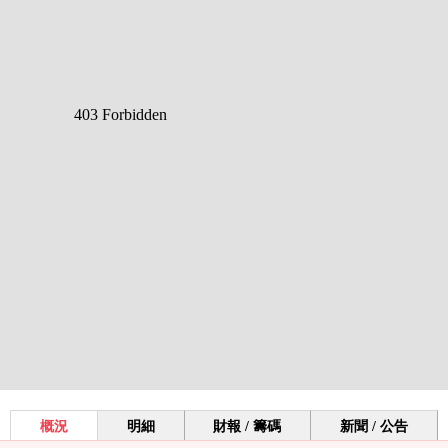
概況
明細
財報 / 籌碼
新聞 / 公告