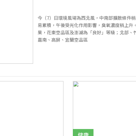
今（7）日環境風場為西北風，中南部擴散條件
易累積，午後受光化作用影響，臭氧濃度稍上升。
果，花東空品區及澎湖為「良好」等級；北部、
嘉南、高屏、宜蘭空品區