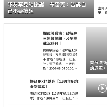
隊友罕見給援護 布雷克：告訴自
富邦
己不要搞砸
權 
攔截胰臟癌：破解癌
王無聲警報，及早攔
截沉默殺手
證大咬的船?.自助餐
攔截胰臟癌：破解癌王無
聲警報，及早攔截沉默殺
手 作者：章明珠 出版
美乃滋新
社：天下雜誌 出版日
動這道，保
期：2026-08-04 00:00:00
子的家庭料
定期健檢正常，為何仍得
胰臟癌？ 台大權威醫師25
嫌疑犯X的獻身【15週年紀念
年篩檢實證， 鎖定胰臟癌
全新譯本】
關鍵1公分，
嫌疑犯X的獻身【15週年紀念全新譯
本】 作者：東野圭吾 出版社：皇
冠文化 出版日期：2020-07-27