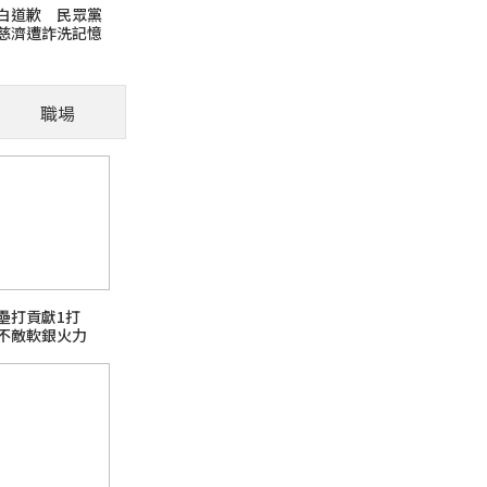
白道歉 民眾黨
慈濟遭詐洗記憶
毛孩適應新環境需要時
才是融入的第一步
職場
火報記者 張舜傑／報導 寵物面對新環境需要
讓牠們融入，先建立安全感並給予時間，讓毛孩
芘)超標
壘打貢獻1打
不敵軟銀火力
日本熊本強震台股大跌
話題熱搜 PChome旅行玩樂