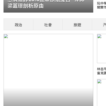
玩中
梁䕒璟剖析原由
關實
臨床達主要終點 獨創全鏈條
大會
政治
社會
旅遊
「港股多肽創新藥第一股」麥科醫藥（2335.HK）發佈公
腦梗）的候選藥物M
健康頭條！
林岳平
雷克