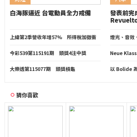
白海豚逼近 台電動員全力戒備
發表前完成
Revuelt
Hocken
圈
上緯第2季營收年增57% 所得稅加徵衝
燈光、音效、
擊短期獲利
Torcal 將導
新座艙體驗
今彩539第115191期 頭獎4注中獎
Neue Kl
BMW 慕尼
大樂透第115077期 頭獎槓龜
以 Boli
Bugatti 
猜你喜歡