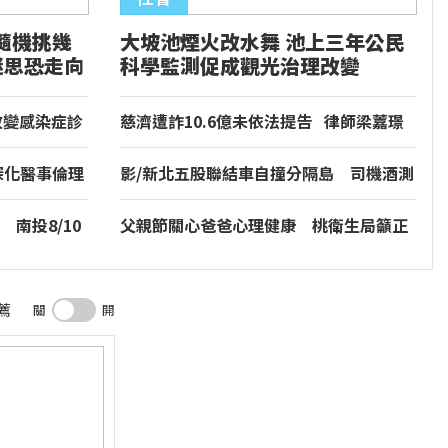
隨機挑幾
大坡池煙火改水舞 池上三年公民
迷思恐走向
科學監測促成觀光治理改變
改變感染症診
慈濟遭詐10.6億未依法提告 律師梁䕒璟
療的新工具
剖析原由
深化醫事倫理
影/新北五股聯結車自撞分隔島 司機酒測
值爆表遭送辦
南投8/10
父親節關心爸爸心理健康 桃衛生局籲正
視男性壓力
薦
關
開