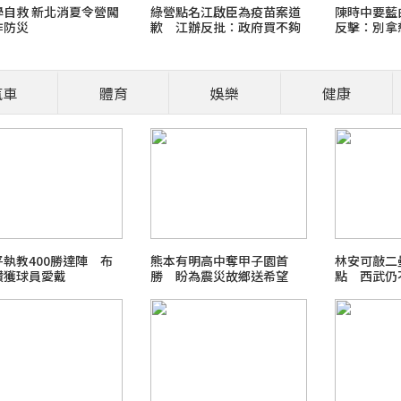
學自救 新北消夏令營闖
綠營點名江啟臣為疫苗案道
陳時中要藍
作防災
歉 江辦反批：政府買不夠
反擊：別拿
才需民間出面
汽車
體育
娛樂
健康
營養師、醫師開講
食安風暴：大豆沙拉油(苯駢
職場菜鳥生存
執教400勝達陣 布
熊本有明高中奪甲子園首
林安可敲二
讚獲球員愛戴
勝 盼為震災故鄉送希望
點 西武仍
2026 FIFA世界盃足球賽
最新霸凌新聞事件！零容忍
北檢爭議案件進度整理