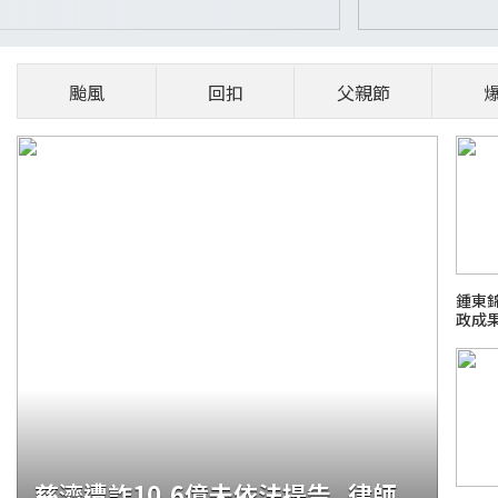
颱風
回扣
父親節
鍾東
政成
與改
慈濟遭詐10.6億未依法提告 律師