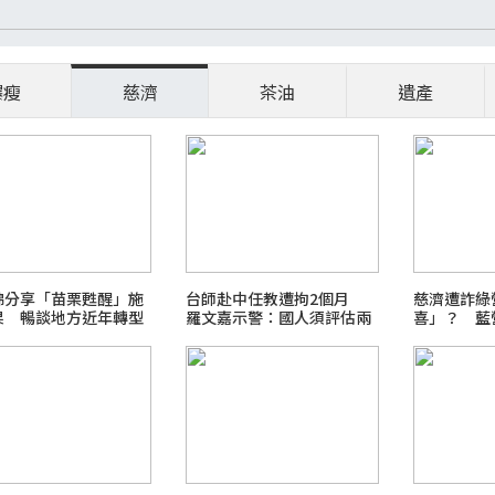
爆瘦
慈濟
茶油
遺產
錦分享「苗栗甦醒」施
台師赴中任教遭拘2個月
慈濟遭詐綠
果 暢談地方近年轉型
羅文嘉示警：國人須評估兩
喜」？ 藍
變
岸法治差異
中捧回神壇