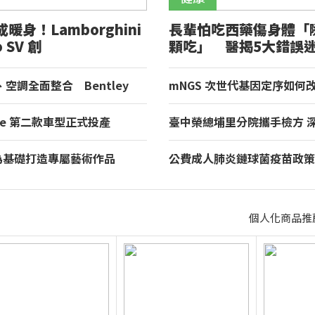
暖身！Lamborghini
長輩怕吃西藥傷身體「
o SV 創
顆吃」 醫揭5大錯誤
heimring 量產車最快單
洗腎
空調全面整合 Bentley
mNGS 次世代基因定序如何
入 Curation Engine 打造全
斷？從「猜病原」走向精準治
asse 第二款車型正式投產
臺中榮總埔里分院攜手檢方 
黑工廠啟動全新 i3 量產
教育
de 為基礎打造專屬藝術作品
公費成人肺炎鏈球菌疫苗政策 
發表全球唯一 Destrier
起全面升級「1劑搞定」
個人化商品推