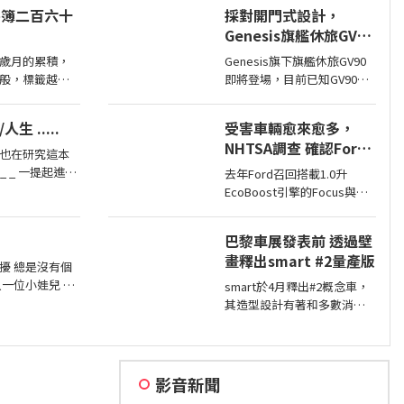
大的鋁圈，還有越野設定，
件簿二百六十
採對開門式設計，
但這不表示Sahara的越野能
Genesis旗艦休旅GV90
力就比較弱，絕大多數的越
即將現身
野路面Sahara還是可以輕鬆
歲月的累積，
Genesis旗下旗艦休旅GV90
通過，但就跟標題講的一
般，標籤越
即將登場，目前已知GV90將
樣…
像是勳章一
會採對開式車門設計，而動
耀萬丈。習慣
力部分預計將會純電系統。
人生 .....
受害車輛愈來愈多，
了再難輕輕放
NHTSA調查 確認Ford
也在研究這本
1.0升EcoBoost引擎正
去年Ford召回搭載1.0升
時皮帶會產生碎屑導致
 一般人的腦袋
EcoBoost引擎的Focus與
引擎鎖死
間就有「 進化
Fiesta，因發生失去動力或引
擎鎖死情況，對此NHTSA也
巴黎車展發表前 透過壁
進入調查，之後甚至還擴大
畫釋出smart #2量產版
範圍和技術工程分析，如今
擾 總是沒有個
則確認原因了。
只一位小娃兒 人
smart於4月釋出#2概念車，
萬人 他們心中
其造型設計有著和多數消費
梁山佛山泰華衡
者印象中smart該有的樣貌，
高
同時也預告#2戶在巴黎車展
亮相，近日smart就透過壁畫
公布#2量產版樣貌。
影音新聞