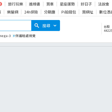
旅行玩樂
進榜書
買車
星座運勢
好日子
法說會
時
賣
樂屋網
24h保險
分期趣
Pi拍錢包
買網址
數位憑
搜尋
台股
44225
mega-3
#
保護暗處視覺