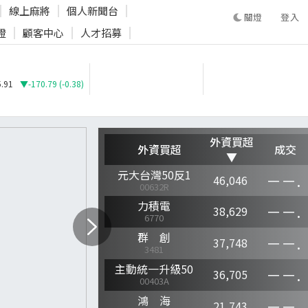
線上麻將
個人新聞台
登入
證
顧客中心
人才招募
登入
.91
▼-170.79 (-0.38)