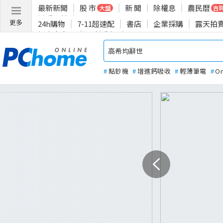
最新新聞
股 市
新 聞
除權息
農民曆
大盤
吉
揪愛公益
更多
24h購物
7-11超速配
書店
企業採購
露天拍
投資人專區
關於我們
#
點鈔機
#
增進鈣吸收
#
輕薄筆電
#
O