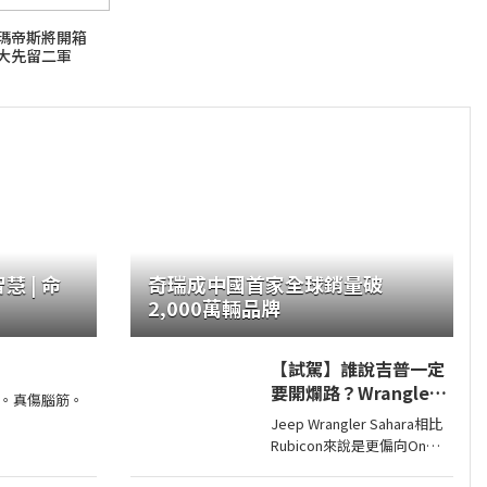
投瑪帝斯將開箱
大先留二軍
 | 命
奇瑞成中國首家全球銷量破
2,000萬輛品牌
【試駕】誰說吉普一定
要開爛路？Wrangler
。真傷腦筋。
Sahara開在平路一樣
Jeep Wrangler Sahara相比
順！
Rubicon來說是更偏向On
Road的，全車同色烤漆、更