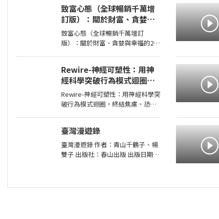
00:00:00 有一種愛情，永遠不會說
致富心態（全球暢銷千萬增
出「我愛妳」， 卻比任何關係都更
訂版）：關於財富、貪婪與
刻骨銘心…… 東野圭吾：在本格推
幸福的20堂理財課
理的
致富心態（全球暢銷千萬增訂
版）：關於財富、貪婪與幸福的20
堂理財課 作者：摩根．豪瑟
Morgan Housel 周玉文 林俊宏 出
Rewire-神經可塑性：用神
版社：天下文化出版社 出版日
經科學突破行為模式迴圈，
期：2026-02-02 00:00:00 特別收錄
終結焦慮、恐慌和憂鬱，實
２篇彩蛋加碼
Rewire-神經可塑性：用神經科學突
現最佳的心理健康
破行為模式迴圈，終結焦慮、恐慌
和憂鬱，實現最佳的心理健康 作
者：妮可•維諾拉（Nicole
臺灣漫遊錄
Vignola） 出版社：麥田 出版日
期：2024-05-30 00:00:00 ＜內容簡
臺灣漫遊錄 作者：青山千鶴子、楊
介＞ 無法
雙子 出版社：春山出版 出版日期：
2020-03-31 00:00:00 昭和臺灣縱貫
鐵道美食之旅 楊双子虛構譯作《臺
灣漫遊錄》華麗面世 「我們一起吃
遍臺島吧！」――青山千鶴子（