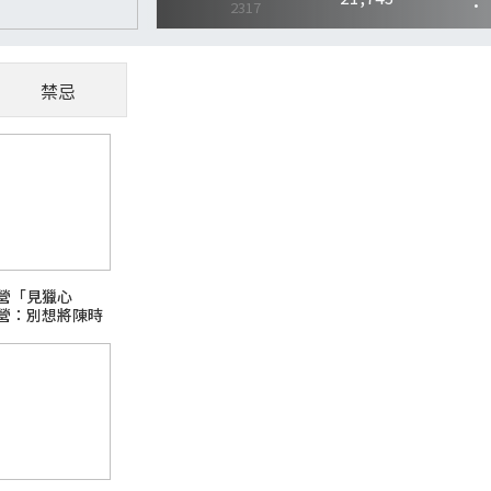
禁忌
CoWoS、玻璃基板夯
懂AI供應鏈受惠股
隨著AI、高效能運算（HPC）與資料中心快
營「見獵心
主題之一。過去晶片只要持續縮小製程，就能
營：別想將陳時
升