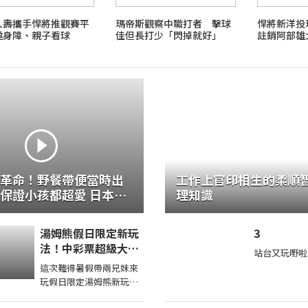
人壽攜手悍將推觀賽平
瑪帝斯觀察中職打者 擊球
悍將新洋
邀身障、親子看球
佳但長打少「閃掉就好」
註銷阿部雄
革命！野餐帶便當時出
工作上官印相生的柔順智慧
證小孩都超愛 日本男
理知識
理 TASTY NOTE
湯姆熊假日限定新玩
3
法！中彩票超級大獎
站台又玩嘢啦
原來這些機台彩票這
這次難得暑假帶兩兄妹來
麼多！【Bobo TV】
玩假日限定湯姆熊新玩法
療育丟代幣得了超多獎帶