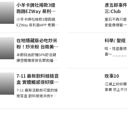
兩兄妹去玩其他機台意外
小羊卡牌社捲款3億
彥五郎事
得到超多彩票！ 我們的蹦
跑路EZWay 易利委
三:Club
蹦 ...
APP 老鵝特搜1836
小羊卡牌社捲款3億跑路
重石不再只是
EZWay 易利委APP 老鵝特
更能像標籤一
搜1836 本期獎品2022
多，反而更能
CPBL 黃勇傳親筆簽名卡
般，加冕著榮
在地隱藏版必吃炒米
科學/ 聖經 /
延長至8月14日 ...
一如縱容，成
粉！炒米粉 台南美食
下的罪證
哈，怪盜基德
永康美食 街頭小吃
書～ _ _ _ _ _ _ _ 一提起進化
本節目由舒雅SPA舒活健
美食 美食推薦 旅遊
論與創造論，
康空間獨家掛名贊助播出
fyp food
裡可能第一時
第一次體驗全身指油壓第
taiwanfood
論很科
二小時499元台南市安平
7-11 最新飲料娃娃盲
玫事10
streetfood
區育平五街79號
盒 實體觸感很好摸你
062985552 ...
江湖上紛紛擾
想抽中哪一款
事實 世上不
7-11 最新活動有可愛的娃
間總有千千萬
娃盲盒 飲料娃娃共有9款
有著一座山 
實體觸感很好只有腳腳沒
恆嵩 一山之
有手也沒有磁吸蠻大一隻
的，大尺寸吊環掛在包包
...