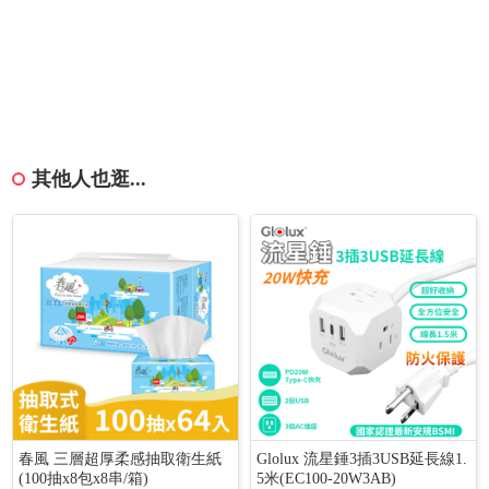
其他人也逛...
春風 三層超厚柔感抽取衛生紙
Glolux 流星錘3插3USB延長線1.
(100抽x8包x8串/箱)
5米(EC100-20W3AB)