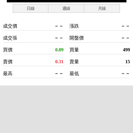
日線
週線
月線
成交價
－－
漲跌
－－
成交張
－－
開盤價
－－
買價
0.09
買量
499
賣價
0.31
賣量
15
最高
－－
最低
－－