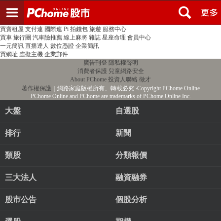
登入
註冊
PChome首頁
線上購物
24h購物
書店
露天拍賣
比比昂代購
新聞
/
氣象
股市
個人新聞台
廣告刊登
加入聯播網
全球購物
買賣租屋
支付連
國際連
Pi 拍錢包
旅遊
服務中心
買車
旅行團
汽車險推薦
線上麻將
雜誌
星座命理
會員中心
一元簡訊
直播達人
數位憑證
企業簡訊
買網址
虛擬主機
企業郵件
廣告刊登
隱私權聲明
消費者保護
兒童網路安全
About PChome
投資人聯絡
徵才
著作權保護
｜網路家庭版權所有、轉載必究
‧Copyright PChome Online
PChome Online and PChome are trademarks of PChome Online Inc.
大盤
自選股
排行
新聞
類股
分類報價
三大法人
融資融券
股市公告
個股分析