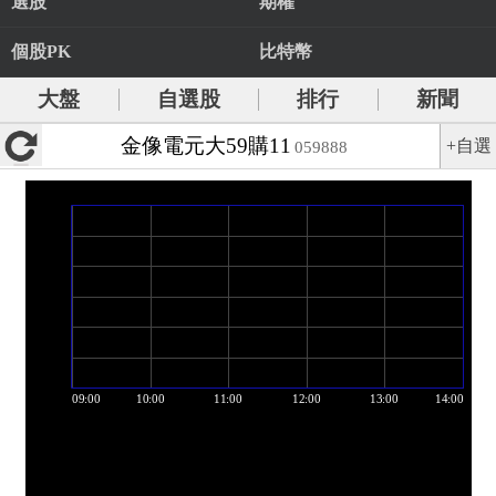
選股
期權
個股PK
比特幣
大盤
自選股
排行
新聞
金像電元大59購11
+自選
059888