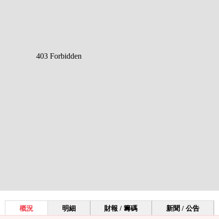
概況
明細
財報 / 籌碼
新聞 / 公告