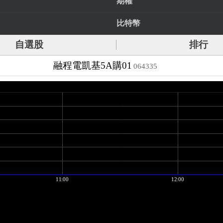
期權
比特幣
自選股
排行
融程電凱基5A購01
064335