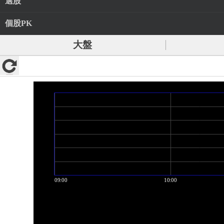
選股
個股PK
大盤