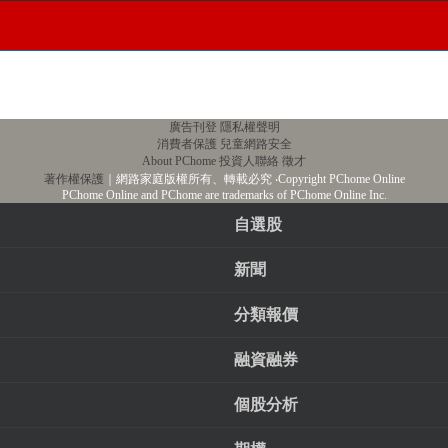
廣告刊登
隱私權聲明
消費者保護
兒童網路安全
About PChome
投資人聯絡
徵才
著作權保護
｜網路家庭版權所有、轉載必究
‧Copyright PChome Online
PChome Online and PChome are trademarks of PChome Online Inc.
自選股
新聞
分類報價
融資融券
個股分析