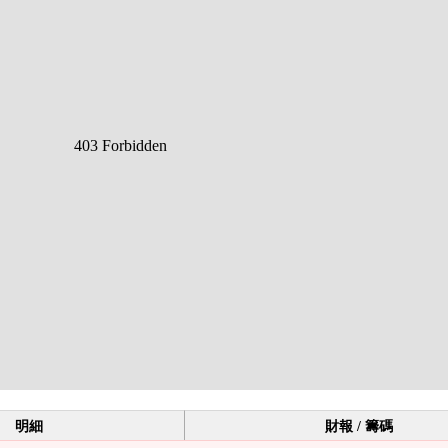
明細
財報 / 籌碼