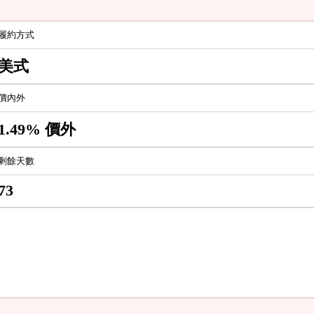
履約方式
美式
價內外
1.49% 價外
剩餘天數
73