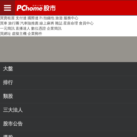
登入
註冊
PChome首頁
線上購物
24h購物
書店
露天拍賣
比比昂代購
新聞
/
氣象
股市
個人新聞台
廣告刊登
加入聯播網
全球購物
買賣租屋
支付連
國際連
Pi 拍錢包
旅遊
服務中心
買車
旅行團
汽車險推薦
線上麻將
雜誌
星座命理
會員中心
一元簡訊
直播達人
數位憑證
企業簡訊
買網址
虛擬主機
企業郵件
大盤
排行
類股
三大法人
股市公告