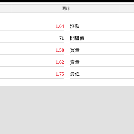
週線
1.64
漲跌
71
開盤價
1.58
買量
1.62
賣量
1.75
最低