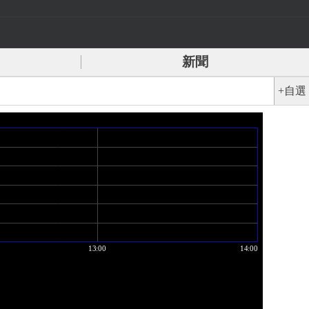
新聞
+自選