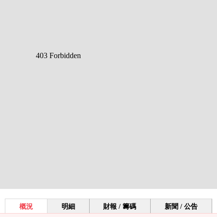
概況
明細
財報 / 籌碼
新聞 / 公告