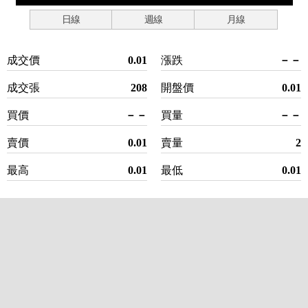
日線
週線
月線
成交價
0.01
漲跌
－－
成交張
208
開盤價
0.01
買價
－－
買量
－－
賣價
0.01
賣量
2
最高
0.01
最低
0.01