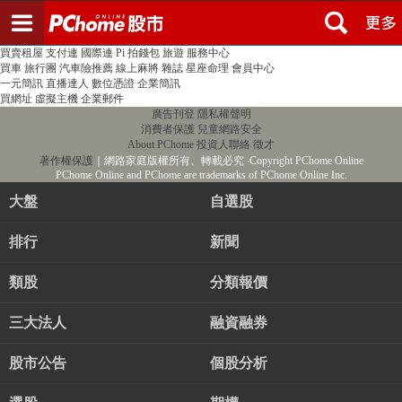
登入
註冊
PChome首頁
線上購物
24h購物
書店
露天拍賣
比比昂代購
新聞
/
氣象
股市
個人新聞台
廣告刊登
加入聯播網
全球購物
買賣租屋
支付連
國際連
Pi 拍錢包
旅遊
服務中心
買車
旅行團
汽車險推薦
線上麻將
雜誌
星座命理
會員中心
一元簡訊
直播達人
數位憑證
企業簡訊
買網址
虛擬主機
企業郵件
廣告刊登
隱私權聲明
消費者保護
兒童網路安全
About PChome
投資人聯絡
徵才
著作權保護
｜網路家庭版權所有、轉載必究
‧Copyright PChome Online
PChome Online and PChome are trademarks of PChome Online Inc.
大盤
自選股
排行
新聞
類股
分類報價
三大法人
融資融券
股市公告
個股分析