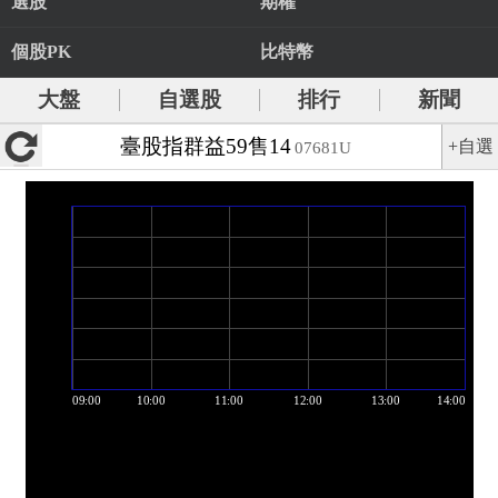
選股
期權
個股PK
比特幣
大盤
自選股
排行
新聞
臺股指群益59售14
+自選
07681U