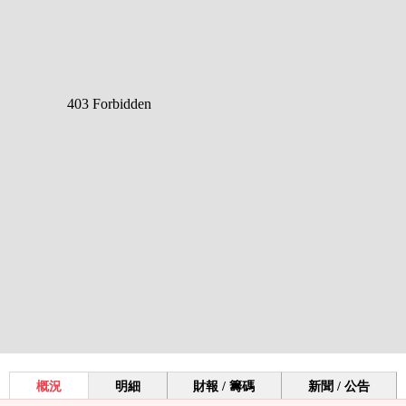
概況
明細
財報 / 籌碼
新聞 / 公告