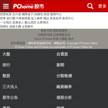
登入
註冊
PChome首頁
線上購物
24h購物
書店
露天拍賣
比比昂代購
新聞
/
氣象
股市
個人新聞台
廣告刊登
加入聯播網
全球購物
買賣租屋
支付連
國際連
Pi 拍錢包
旅遊
服務中心
買車
旅行團
汽車險推薦
線上麻將
雜誌
星座命理
會員中心
一元簡訊
直播達人
數位憑證
企業簡訊
買網址
虛擬主機
企業郵件
廣告刊登
隱私權聲明
消費者保護
兒童網路安全
About PChome
投資人聯絡
徵才
著作權保護
｜網路家庭版權所有、轉載必究
‧Copyright PChome Online
PChome Online and PChome are trademarks of PChome Online Inc.
大盤
自選股
排行
新聞
類股
分類報價
三大法人
融資融券
股市公告
個股分析