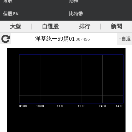
選股
期權
個股PK
比特幣
大盤
自選股
排行
新聞
洋基統一59購01
+自選
087496