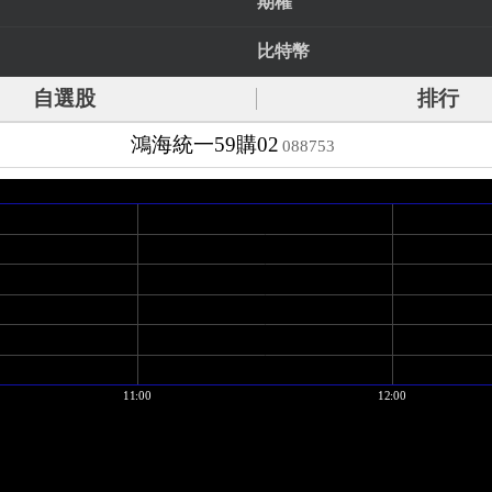
期權
比特幣
自選股
排行
鴻海統一59購02
088753