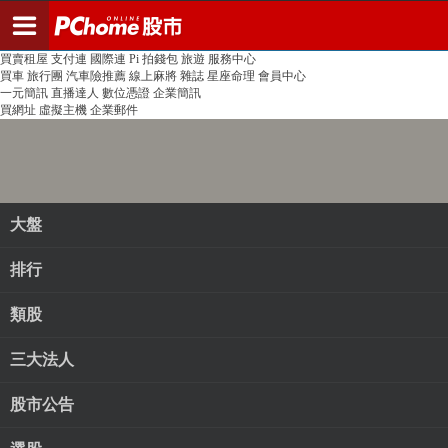
登入
註冊
PChome首頁
線上購物
24h購物
書店
露天拍賣
比比昂代購
新聞
/
氣象
股市
個人新聞台
廣告刊登
加入聯播網
全球購物
買賣租屋
支付連
國際連
Pi 拍錢包
旅遊
服務中心
買車
旅行團
汽車險推薦
線上麻將
雜誌
星座命理
會員中心
一元簡訊
直播達人
數位憑證
企業簡訊
買網址
虛擬主機
企業郵件
大盤
排行
類股
三大法人
股市公告