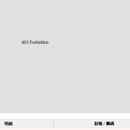
明細
財報 / 籌碼