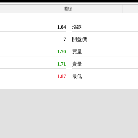
週線
1.84
漲跌
7
開盤價
1.70
買量
1.71
賣量
1.87
最低