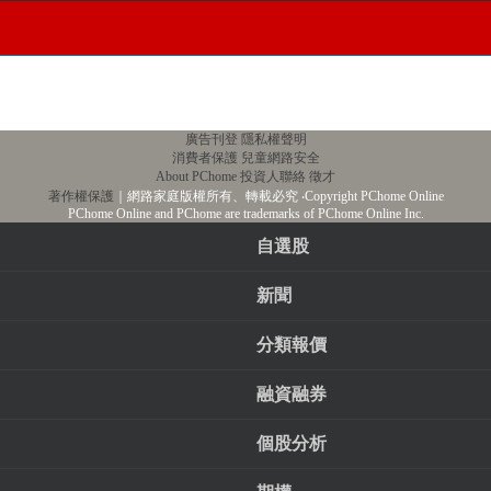
廣告刊登
隱私權聲明
消費者保護
兒童網路安全
About PChome
投資人聯絡
徵才
著作權保護
｜網路家庭版權所有、轉載必究
‧Copyright PChome Online
PChome Online and PChome are trademarks of PChome Online Inc.
自選股
新聞
分類報價
融資融券
個股分析