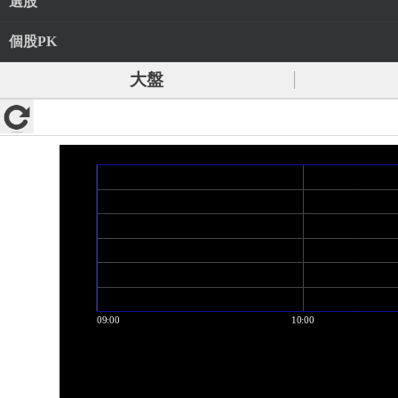
選股
個股PK
大盤