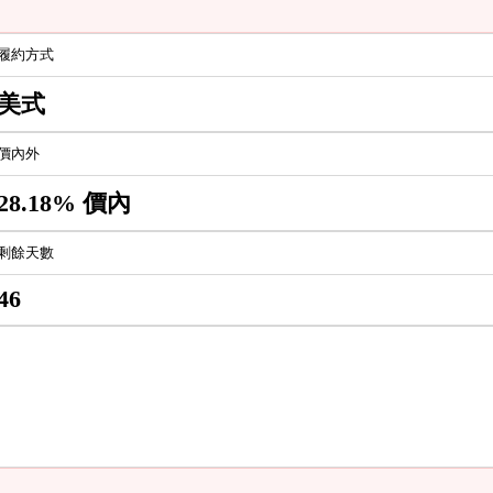
履約方式
美式
價內外
28.18% 價內
剩餘天數
46