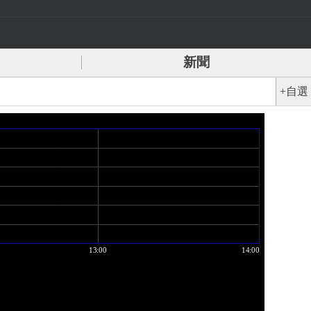
新聞
+自選