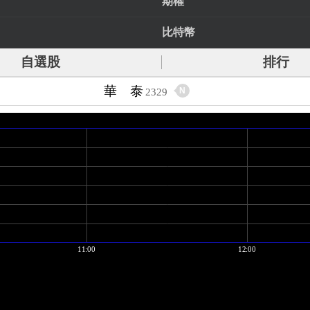
期權
比特幣
自選股
排行
華 泰
N
2329