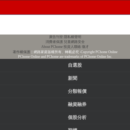
廣告刊登
隱私權聲明
消費者保護
兒童網路安全
About PChome
投資人聯絡
徵才
著作權保護
｜網路家庭版權所有、轉載必究
‧Copyright PChome Online
PChome Online and PChome are trademarks of PChome Online Inc.
自選股
新聞
分類報價
融資融券
個股分析