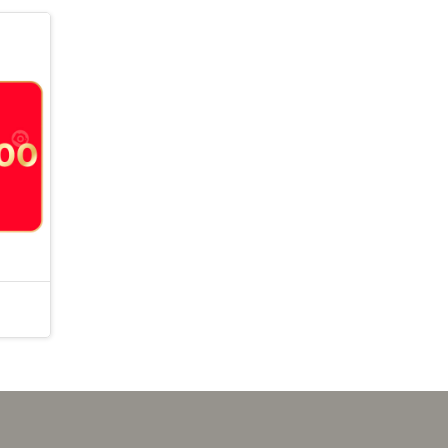
UKKO 65W GaN 氮化鎵 PD3.2/AVS 3孔 (2
麥當勞薯條(中)
C1A) AI 溫控急速充電器 (黑)