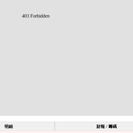
明細
財報 / 籌碼