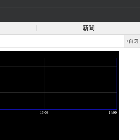
新聞
+自選