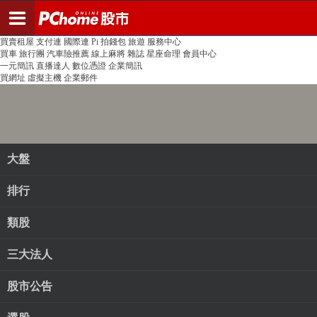
登入
註冊
PChome首頁
線上購物
24h購物
書店
露天拍賣
比比昂代購
新聞
/
氣象
股市
個人新聞台
廣告刊登
加入聯播網
全球購物
買賣租屋
支付連
國際連
Pi 拍錢包
旅遊
服務中心
買車
旅行團
汽車險推薦
線上麻將
雜誌
星座命理
會員中心
一元簡訊
直播達人
數位憑證
企業簡訊
買網址
虛擬主機
企業郵件
大盤
排行
類股
三大法人
股市公告