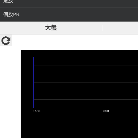
選股
個股PK
大盤