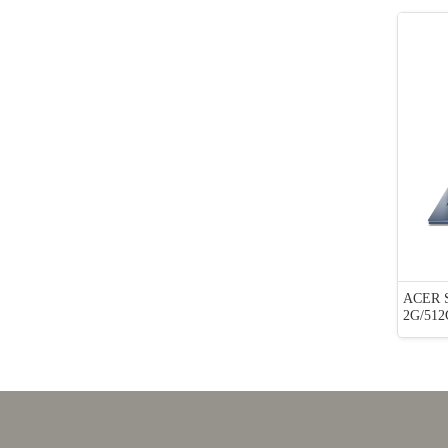
FA607NUQ-0103
大潤發5000元即享券(餘額型)
ACER S
G/RTX4050-6G/1
2G/512