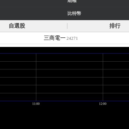
期權
比特幣
自選股
排行
三商電一
24271