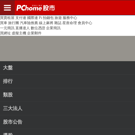
登入
註冊
PChome首頁
線上購物
24h購物
書店
露天拍賣
比比昂代購
新聞
/
氣象
股市
個人新聞台
廣告刊登
加入聯播網
全球購物
買賣租屋
支付連
國際連
Pi 拍錢包
旅遊
服務中心
買車
旅行團
汽車險推薦
線上麻將
雜誌
星座命理
會員中心
一元簡訊
直播達人
數位憑證
企業簡訊
買網址
虛擬主機
企業郵件
大盤
排行
類股
三大法人
股市公告