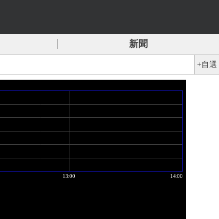
新聞
+自選