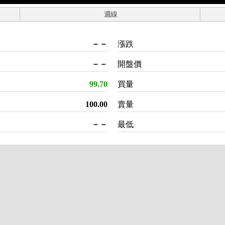
週線
－－
漲跌
－－
開盤價
99.70
買量
100.00
賣量
－－
最低