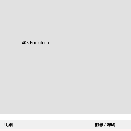
明細
財報 / 籌碼