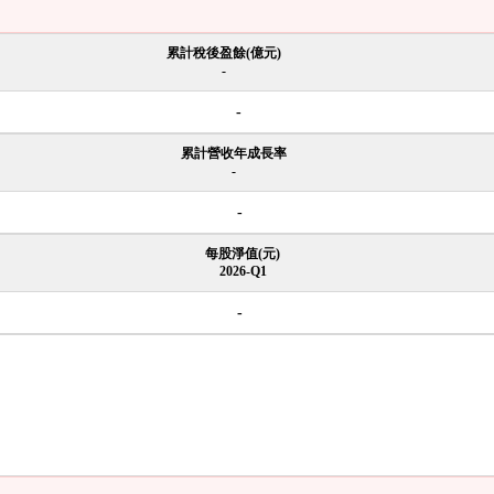
累計稅後盈餘(億元)
-
-
累計營收年成長率
-
-
每股淨值(元)
2026-Q1
-