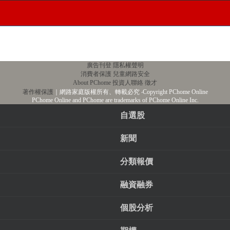
廣告刊登
隱私權聲明
消費者保護
兒童網路安全
About PChome
投資人聯絡
徵才
著作權保護
｜網路家庭版權所有、轉載必究
‧Copyright PChome Online
PChome Online and PChome are trademarks of PChome Online Inc.
自選股
新聞
分類報價
融資融券
個股分析