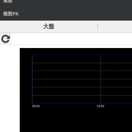
選股
個股PK
大盤