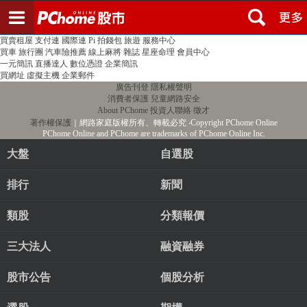
登入
註冊
PChome首頁
線上購物
24h購物
書店
露天拍賣
比比昂代購
新聞
/
氣象
股市
個人新聞台
廣告刊登
加入聯播網
全球購物
買賣租屋
支付連
國際連
Pi 拍錢包
旅遊
服務中心
買車
旅行團
汽車險推薦
線上麻將
雜誌
星座命理
會員中心
一元簡訊
直播達人
數位憑證
企業簡訊
買網址
虛擬主機
企業郵件
廣告刊登
隱私權聲明
消費者保護
兒童網路安全
About PChome
投資人聯絡
徵才
著作權保護
｜網路家庭版權所有、轉載必究
‧Copyright PChome Online
PChome Online and PChome are trademarks of PChome Online Inc.
大盤
自選股
排行
新聞
類股
分類報價
三大法人
融資融券
股市公告
個股分析