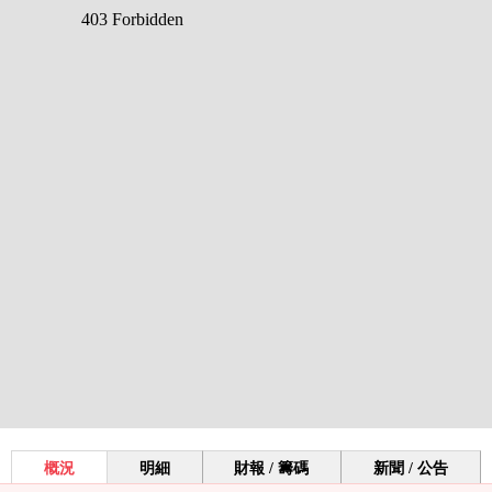
概況
明細
財報 / 籌碼
新聞 / 公告