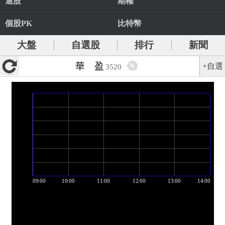
選股
期權
個股PK
比特幣
大盤
自選股
排行
新聞
華 盈
+自選
N
3520