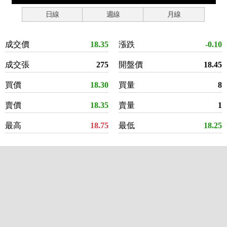
日線
週線
月線
成交價
18.35
漲跌
-0.10
成交張
275
開盤價
18.45
買價
18.30
買量
8
賣價
18.35
賣量
1
最高
18.75
最低
18.25