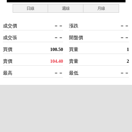
日線
週線
月線
成交價
－－
漲跌
－－
成交張
－－
開盤價
－－
買價
100.50
買量
1
賣價
104.40
賣量
2
最高
－－
最低
－－