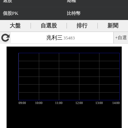
選股
期權
個股PK
比特幣
大盤
自選股
排行
新聞
兆利三
+自選
35483