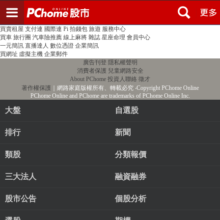
登入
註冊
PChome首頁
線上購物
24h購物
書店
露天拍賣
比比昂代購
新聞
/
氣象
股市
個人新聞台
廣告刊登
加入聯播網
全球購物
買賣租屋
支付連
國際連
Pi 拍錢包
旅遊
服務中心
買車
旅行團
汽車險推薦
線上麻將
雜誌
星座命理
會員中心
一元簡訊
直播達人
數位憑證
企業簡訊
買網址
虛擬主機
企業郵件
廣告刊登
隱私權聲明
消費者保護
兒童網路安全
About PChome
投資人聯絡
徵才
著作權保護
｜網路家庭版權所有、轉載必究
‧Copyright PChome Online
PChome Online and PChome are trademarks of PChome Online Inc.
大盤
自選股
排行
新聞
類股
分類報價
三大法人
融資融券
股市公告
個股分析