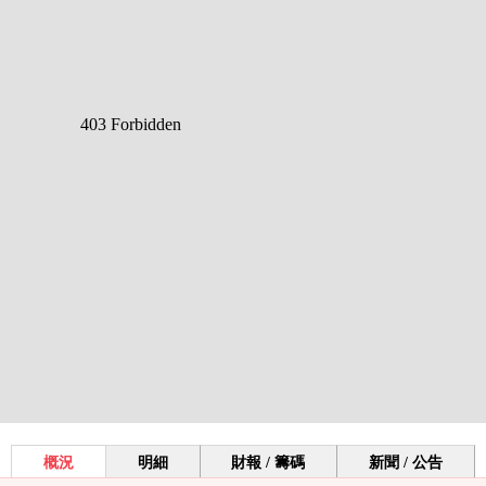
概況
明細
財報 / 籌碼
新聞 / 公告