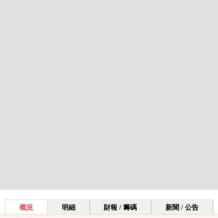
概況
明細
財報 / 籌碼
新聞 / 公告