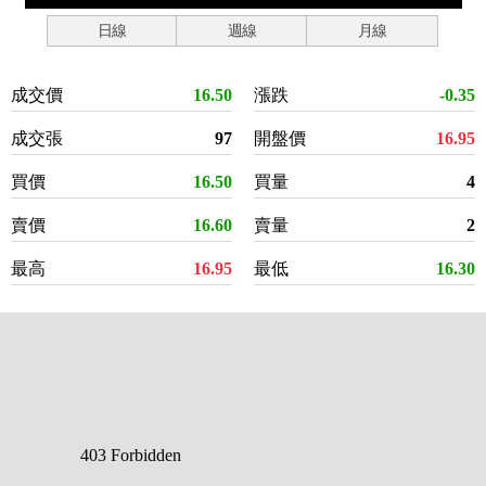
日線
週線
月線
成交價
16.50
漲跌
-0.35
成交張
97
開盤價
16.95
買價
16.50
買量
4
賣價
16.60
賣量
2
最高
16.95
最低
16.30