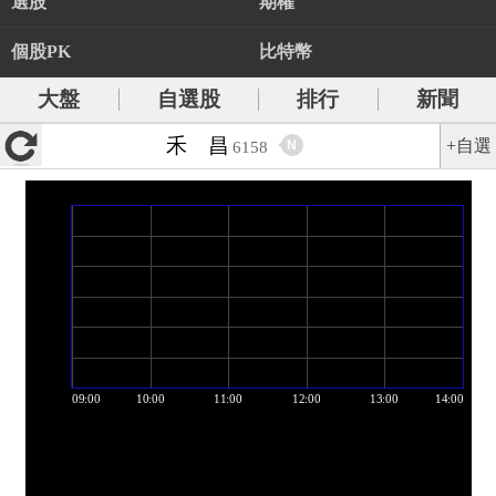
選股
期權
個股PK
比特幣
大盤
自選股
排行
新聞
禾 昌
+自選
N
6158