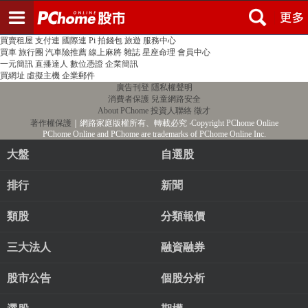
登入
註冊
PChome首頁
線上購物
24h購物
書店
露天拍賣
比比昂代購
新聞
/
氣象
股市
個人新聞台
廣告刊登
加入聯播網
全球購物
買賣租屋
支付連
國際連
Pi 拍錢包
旅遊
服務中心
買車
旅行團
汽車險推薦
線上麻將
雜誌
星座命理
會員中心
一元簡訊
直播達人
數位憑證
企業簡訊
買網址
虛擬主機
企業郵件
廣告刊登
隱私權聲明
消費者保護
兒童網路安全
About PChome
投資人聯絡
徵才
著作權保護
｜網路家庭版權所有、轉載必究
‧Copyright PChome Online
PChome Online and PChome are trademarks of PChome Online Inc.
大盤
自選股
排行
新聞
類股
分類報價
三大法人
融資融券
股市公告
個股分析