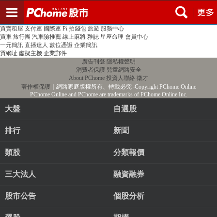
登入
註冊
PChome首頁
線上購物
24h購物
書店
露天拍賣
比比昂代購
新聞
/
氣象
股市
個人新聞台
廣告刊登
加入聯播網
全球購物
買賣租屋
支付連
國際連
Pi 拍錢包
旅遊
服務中心
買車
旅行團
汽車險推薦
線上麻將
雜誌
星座命理
會員中心
一元簡訊
直播達人
數位憑證
企業簡訊
買網址
虛擬主機
企業郵件
廣告刊登
隱私權聲明
消費者保護
兒童網路安全
About PChome
投資人聯絡
徵才
著作權保護
｜網路家庭版權所有、轉載必究
‧Copyright PChome Online
PChome Online and PChome are trademarks of PChome Online Inc.
大盤
自選股
排行
新聞
類股
分類報價
三大法人
融資融券
股市公告
個股分析