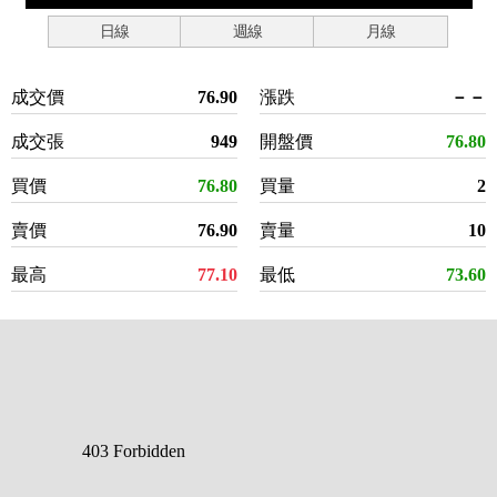
日線
週線
月線
成交價
76.90
漲跌
－－
成交張
949
開盤價
76.80
買價
76.80
買量
2
賣價
76.90
賣量
10
最高
77.10
最低
73.60