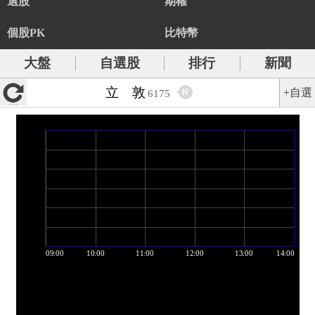
選股
期權
個股PK
比特幣
大盤
自選股
排行
新聞
立 敦
+自選
N
6175