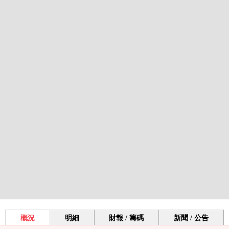
概況
明細
財報 / 籌碼
新聞 / 公告