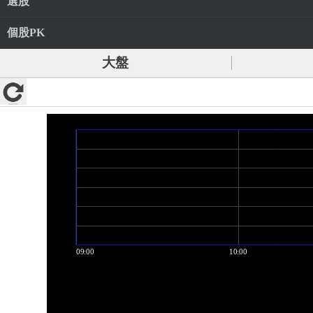
選股
個股PK
大盤