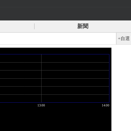
新聞
+自選