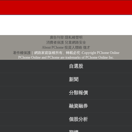
廣告刊登
隱私權聲明
消費者保護
兒童網路安全
About PChome
投資人聯絡
徵才
著作權保護
｜網路家庭版權所有、轉載必究
‧Copyright PChome Online
PChome Online and PChome are trademarks of PChome Online Inc.
自選股
新聞
分類報價
融資融券
個股分析