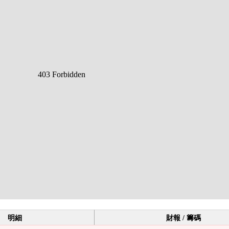
明細
財報 / 籌碼