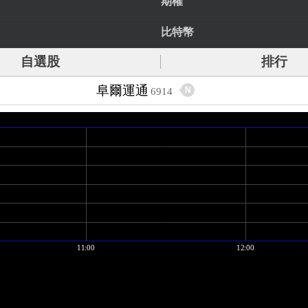
期權
比特幣
自選股
排行
阜爾運通
N
6914