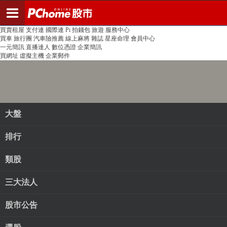
登入
註冊
PChome首頁
線上購物
24h購物
書店
露天拍賣
比比昂代購
新聞
/
氣象
股市
個人新聞台
廣告刊登
加入聯播網
全球購物
買賣租屋
支付連
國際連
Pi 拍錢包
旅遊
服務中心
買車
旅行團
汽車險推薦
線上麻將
雜誌
星座命理
會員中心
一元簡訊
直播達人
數位憑證
企業簡訊
買網址
虛擬主機
企業郵件
大盤
排行
類股
三大法人
股市公告