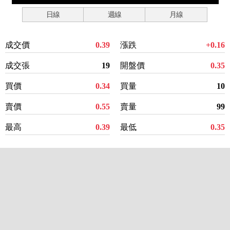
日線
週線
月線
成交價
0.39
漲跌
+0.16
成交張
19
開盤價
0.35
買價
0.34
買量
10
賣價
0.55
賣量
99
最高
0.39
最低
0.35