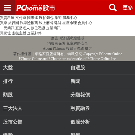
登入
註冊
PChome首頁
線上購物
24h購物
書店
露天拍賣
比比昂代購
新聞
/
氣象
股市
個人新聞台
廣告刊登
加入聯播網
全球購物
買賣租屋
支付連
國際連
Pi 拍錢包
旅遊
服務中心
買車
旅行團
汽車險推薦
線上麻將
雜誌
星座命理
會員中心
一元簡訊
直播達人
數位憑證
企業簡訊
買網址
虛擬主機
企業郵件
廣告刊登
隱私權聲明
消費者保護
兒童網路安全
About PChome
投資人聯絡
徵才
著作權保護
｜網路家庭版權所有、轉載必究
‧Copyright PChome Online
PChome Online and PChome are trademarks of PChome Online Inc.
大盤
自選股
排行
新聞
類股
分類報價
三大法人
融資融券
股市公告
個股分析