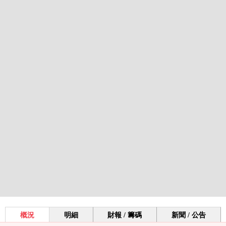
概況
明細
財報 / 籌碼
新聞 / 公告