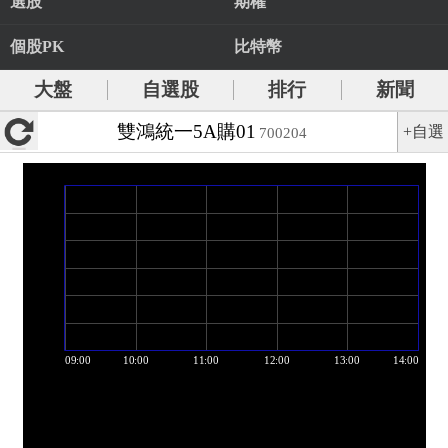
選股
期權
個股PK
比特幣
大盤
自選股
排行
新聞
雙鴻統一5A購01
+自選
700204