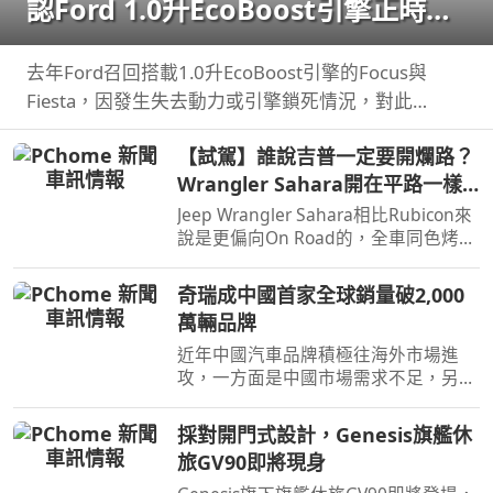
認Ford 1.0升EcoBoost引擎正時皮
帶會產生碎屑導致引擎鎖死
去年Ford召回搭載1.0升EcoBoost引擎的Focus與
Fiesta，因發生失去動力或引擎鎖死情況，對此
NHTSA也進入調查，之後甚至還擴大範圍和技術工程
【試駕】誰說吉普一定要開爛路？
分析，如今則確認原因了。
Wrangler Sahara開在平路一樣
順！
Jeep Wrangler Sahara相比Rubicon來
說是更偏向On Road的，全車同色烤
漆、更大的鋁圈，還有越野設定，但這
不表示Sahara的越野能力就比較弱，
奇瑞成中國首家全球銷量破2,000
絕大多數的越野路面Sahara還是可以
萬輛品牌
輕鬆通過，但就跟標題講的一樣…
近年中國汽車品牌積極往海外市場進
攻，一方面是中國市場需求不足，另一
方面是要擴展市場版圖，近日奇瑞宣布
全球累積銷量突破2,000萬輛，也是第
採對開門式設計，Genesis旗艦休
一家達此成績的中國汽車品牌。
旅GV90即將現身