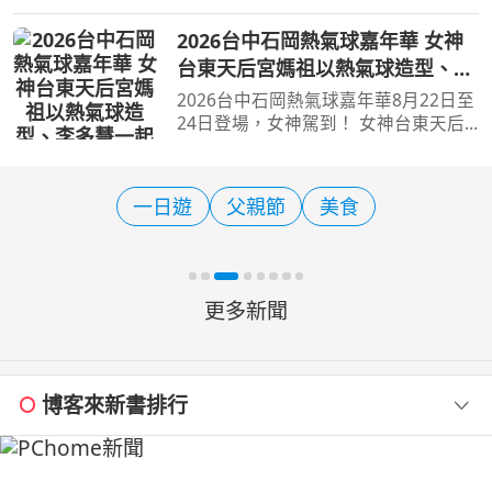
展在舊象舍復刻亞洲象林旺的模樣
【旅遊經 洪書瑱報導】 對於70年級後
2026台中石岡熱氣球嘉年華 女神
段生而言，幾乎會理所當然地認為「台
台東天后宮媽祖以熱氣球造型、李
北動物園本來就在木柵」，
多慧一起加持助陣
2026台中石岡熱氣球嘉年華8月22日至
24日登場，女神駕到！ 女神台東天后
宮媽祖以熱氣球造型、李多慧一起加持
助陣 【旅遊經 洪書瑱報導】 喜歡熱氣
球活動的民眾，若錯過8月20日前東台
一日遊
父親節
美食
灣所舉行的台灣國際熱氣
更多新聞
博客來新書排行