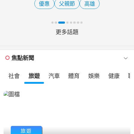
優惠
父親節
高雄
讓愛領投」為主題，表揚
更多話題
焦點新聞
社會
旅遊
汽車
體育
娛樂
健康
職
旅遊