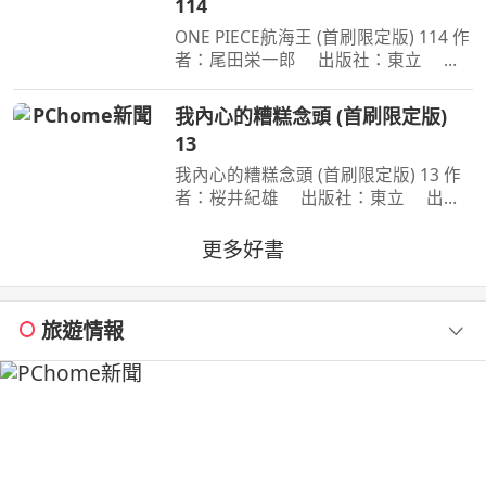
114
ONE PIECE航海王 (首刷限定版) 114 作
者：尾田栄一郎 出版社：東立 出
版日期：2026-08-03 00:00:00 消失在
歷史黑暗當中的「諸神峽谷事件」，其
我內心的糟糕念頭 (首刷限定版)
全貌終於即將揭曉！席捲號稱最可怕海
13
賊團的洛克斯海賊團
我內心的糟糕念頭 (首刷限定版) 13 作
者：桜井紀雄 出版社：東立 出版
日期：2026-07-29 00:00:00 這次居然
開始同居？時間是測驗即將到來的寒
更多好書
假。京太郎居然面臨得到山田家寄住的
狀況！住在同一個屋簷
旅遊情報