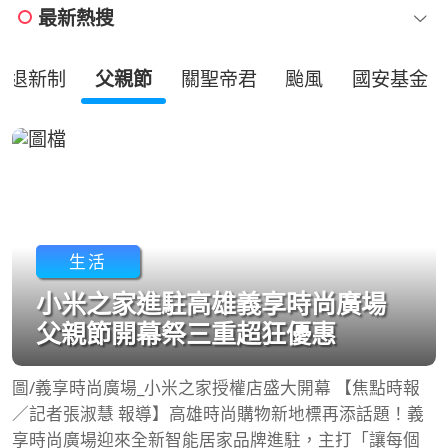
最新熱搜
勞退新制
父親節
關聖帝君
颱風
國安基金
生活
小米之家進駐高雄義享時尚廣場
父親節開幕祭三重超狂優惠
圖/義享時尚廣場_小米之家授權店盛大開幕 【焦點時報
／記者張淑慧 報導】高雄時尚購物新地標再添話題！義
享時尚廣場迎來全新智能居家品牌進駐，主打「讓每個