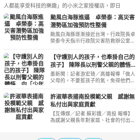
人都能享受科技的樂趣」的小米之家授權店，即日
颱風白海豚進逼 卓榮泰：高災害
潛勢區加強預防性整備
颱風白海豚逐漸接近台灣，行政院長卓
榮泰今天指示行政院災害防救辦公室召
開前置情資研判會議，針對高災害潛勢
區加強預防性整備；災防辦在會中，要
【守護別人的孩子，也牽掛自己的
求針對低窪地區積淹水風險，預置抽水
孩子】 陳隊長以刑警父親的體悟
機具、搶險能量等，並
向「少年隊警察爸爸」致敬！
墨新聞｜記者游宏琦／高雄報導「做人
父母的，不要惹孩子的氣，免得他們失
去了志氣。」 《記者 游宏琦 高市少年
隊/感動報導》 父親節前夕，高雄市政
許淑華表揚南投模範父親 感謝無
府警察局少年警察隊隊長陳仁正引用
私付出與家庭貢獻
《聖經》經文，與同仁
【互傳媒／記者 蘇彩娥／南投 報導】
為感謝父親長年對家庭、社會的付出和
貢獻，南投縣政府今（6）日上午於魚
池鄉經典大飯店辦理「南投縣115年度
模範父親表揚活動」，以「感恩父愛・