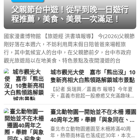
父親節台中遊！從早到晚一日遊行
程推薦，美食、美景一次滿足！
國家漫畫博物館 【旅遊經 洪書瑱報導】 今(2026)父親節
剛好落在本週六，不妨利用周末假日陪爸爸來場輕旅
行，其中氣候宜人的台中，在父親節前夕，台中市政府
觀光旅遊局以在地美食、特色景點及夜間漫遊的台
城市觀光大使 嘉市「熊出沒」10
隻新亮相大白熊領路解鎖城市景點
【記者 吳瑞興／嘉義市 報導】今年夏
天，嘉義市掀起一股療癒又充滿趣味的
城市尋寶熱潮！由嘉義在地藝術家
SMART經典繪本延伸而來的「大白
臺北動物園一開始並不在木柵 遷園
熊」，化身最萌城市領航員，陸續現身
40周年之際，舉辧「與象同在、迎
嘉義市各大景點。隨著嘉義市長
象未來」特展！
臺北市立動物園遷園至木柵將滿40周
年，熱帶雨林區也落成近30年，本次特