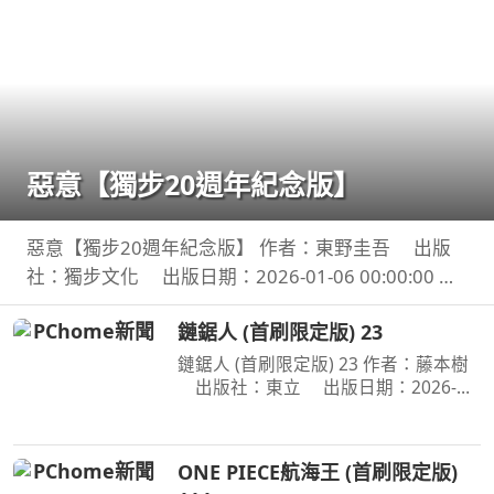
惡意【獨步20週年紀念版】
惡意【獨步20週年紀念版】 作者：東野圭吾 出版
社：獨步文化 出版日期：2026-01-06 00:00:00 ＜
內容簡介＞ 「他從沒想過，世上竟存在這樣的惡
鏈鋸人 (首刷限定版) 23
意！」 「加賀恭一郎系列」日本暢銷突破1,000萬
冊！ 銷量
鏈鋸人 (首刷限定版) 23 作者：藤本樹
出版社：東立 出版日期：2026-
07-16 00:00:00 為了阻止戰爭惡魔盤算
的恐怖計畫，小死要求淀治出手相助，
與此同時想消除死之惡魔的公安也企圖
ONE PIECE航海王 (首刷限定版)
與淀治接觸。夾在兩